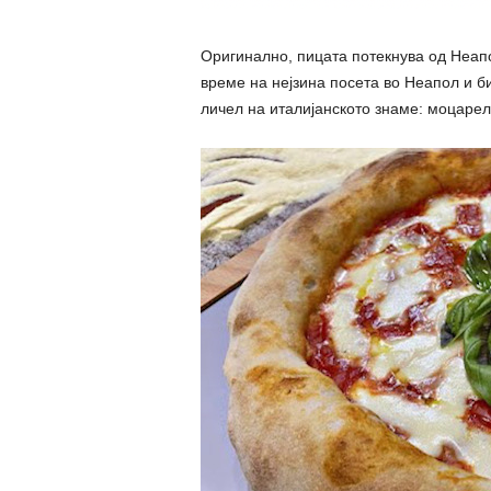
Оригинално, пицата потекнува од Неапо
време на нејзина посета во Неапол и б
личел на италијанското знаме: моцарел