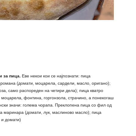
 за пица.
Еве некои кои се најпознати: пица
романа (домати, моцарела, сардели, масло, оригано);
оза, само распореден на четири дела); пица кватро
 моцарела, фонтина, горгонзола, страчино, а понекогаш
ански значи: голема чорапа. Преклопена пица со фил од
а маринара (домати, лук, маслиново масло); пица
 и домати)