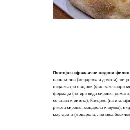
Постојат најразлични видови филови
наполитана (моцарела и домати); пица 
пица кватро стаџони (фил како капричи
формаџи (четири вида сирење: домати,
се става и рикота); Калцоне (на италиј
рикота сирење, моцарела и шунка); пиц
маргарита (моцарела, ливчиња босилек