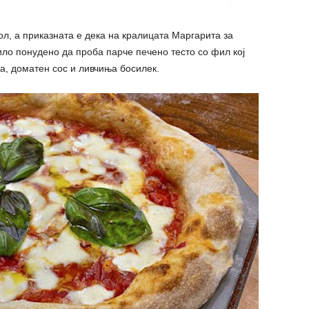
л, а приказната е дека на кралицата Маргарита за
ило понудено да проба парче печено тесто со фил кој
а, доматен сос и ливчиња босилек.