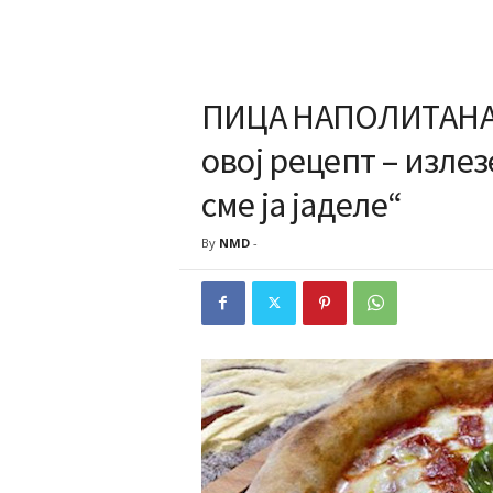
ПИЦА НАПОЛИТАНА: 
овој рецепт – изле
сме ја јаделе“
By
NMD
-