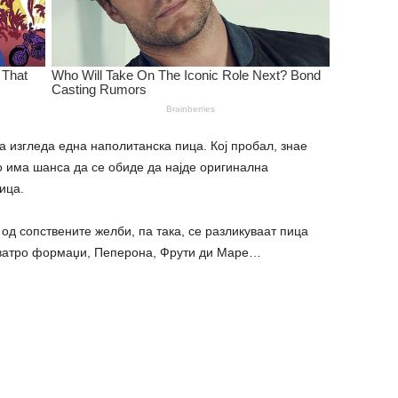
а изгледа една наполитанска пица. Кој пробал, знае
ко има шанса да се обиде да најде оригинална
ица.
 од сопствените желби, па така, се разликуваат пица
Кватро формаџи, Пеперона, Фрути ди Маре…