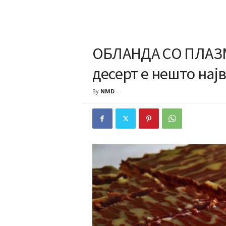
ОБЛАНДА СО ПЛАЗМ
десерт е нешто нај
By
NMD
-