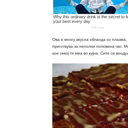
Ова е многу вкусна обланда со плазма,
приготвува за неполни половина час. Мн
кои секој ги има во кујна. Сите се воод