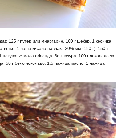
а): 125 г путер или мнаргарин, 100 г шеќер, 1 кесичка
готвење, 1 чаша кисела павлака 20% мм (180 г), 150 г
1 пакување мала обланда. За глазура: 100 г чоколадо за
а: 50 г бело чоколадо, 1.5 лажица масло, 1 лажица