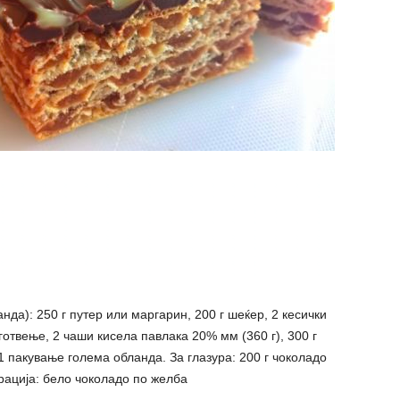
нда): 250 г путер или маргарин, 200 г шеќер, 2 кесички
 готвење, 2 чаши кисела павлака 20% мм (360 г), 300 г
1 пакување голема обланда. За глазура: 200 г чоколадо
рација: бело чоколадо по желба