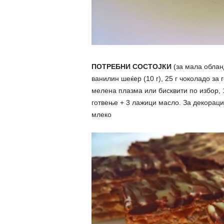
ПОТРЕБНИ СОСТОЈКИ
(за мала обланд
ванилин шеќер (10 г), 25 г чоколадо за 
мелена плазма или бисквити по избор, 
готвење + 3 лажици масло. За декорациј
млеко