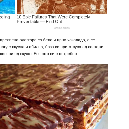
 прелиена одозгора со бело и црно чоколадо, а се
огу е вкусна и обилна, брзо се приготвува од состојки
ушевени од вкусот. Еве што ви е потребно: