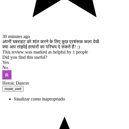
30 minutes ago
अपनी घबराहट को शांत करने के लिए कुछ प्रशंसक कला देखें
क्या आप ताइपेई हत्यारों का परिचय दे सकते हैं? :)
This review was marked as helpful by 1 people
Did you find this useful?
Yes
No
Heroic Dancer
more_vert
Sinalizar como inapropriado