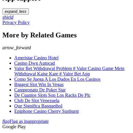
expand_less
shield
Privacy Policy
More by Related Games
arrow_forward
Ameristar Casino Hotel
Casino Dwg Autocad
Valor Bet Withdrawal Problem # Valor Casino Game Mein
Withdrawal Kaise Kare # Valor Bet App
Como Se Juega A Los Dados En Los Casinos
Biggest Slot Win In Vegas
Campeonato De Poker Star
De Cuantos Slots Son Los Racks De Plc
Club De Slot Venezuela
Que Significa Basquetbol
Epiphone Casino Cherry Sunburst
flag
Flag as inappropriate
Google Play