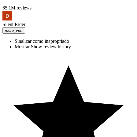
65.1M reviews
Silent Rider
more_vert
Sinalizar como inapropriado
Mostrar Show review history