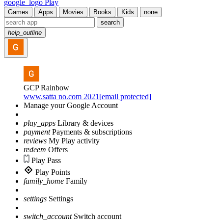
google_logo Play
Games
Apps
Movies
Books
Kids
none
search
help_outline
GCP Rainbow
www.satta no.com 2021[email protected]
Manage your Google Account
play_apps
Library & devices
payment
Payments & subscriptions
reviews
My Play activity
redeem
Offers
Play Pass
Play Points
family_home
Family
settings
Settings
switch_account
Switch account