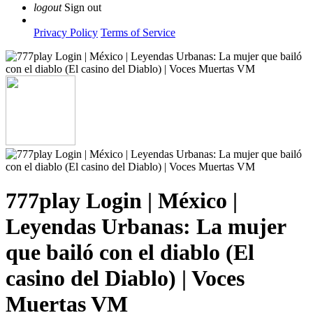
logout
Sign out
Privacy Policy
Terms of Service
777play Login | México |
Leyendas Urbanas: La mujer
que bailó con el diablo (El
casino del Diablo) | Voces
Muertas VM