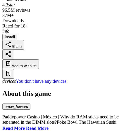
4.3
star
96.5M reviews
37M+
Downloads
Rated for 18+
info
Install
Share
Add to wishlist
devices
You don't have any devices
About this game
arrow_forward
Paddypower Casino | México | Why do RAM sticks need to be
separated in the DIMM slots?Poke Bowl The Hawaiian Sushi
Monaco Millionaires enjoying nightlife at Casino#monaco
Read More