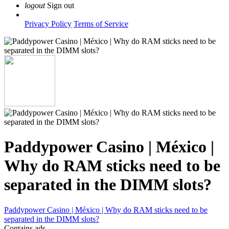
logout
Sign out
Privacy Policy
Terms of Service
Paddypower Casino | México |
Why do RAM sticks need to be
separated in the DIMM slots?
Paddypower Casino | México | Why do RAM sticks need to be
separated in the DIMM slots?
Contains ads