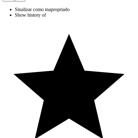
Sinalizar como inapropriado
Show history of