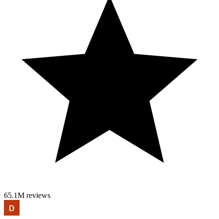
Descubre el increíble truco de la pata de mono que permitió a
Tommy Carmichael vencer a los casinos una vez más. Aprende
cómo esta herramienta ingeniosa, hecha de cuerda de guitarra y
acero flexible, se convirtió en su arma secreta contra las máquinas
diseñadas para vencer a los jugadores. ¡No te pierdas este video
lleno de emoción y estrategias para ganar! #TrucosDeCasino
#GanarEnLasTragamonedas #PataDeMono #TommyCarmichael
#MáquinasTragamonedas #EstrategiasDeJuego #CasinoViral
#IngenioGanador #SecretosDeCasino #TriunfarEnElJuego
Live Stream with Slot and Online Casino
Play on Ignition Casino!
The All American Bar and Grill is located in the Rio Hotel and
Casino at 3700 W Flamingo Rd, Las Vegas, NV 89103 . It has been
around for a long time . It has been years since I have come here ,
but I received a $50 Comp from Caesar's Entertainment , so I
decided to put it to good use. I got the Ribeye Steak , Real Mashed
Potatoes , and Vegetable Medley to include Green Beans , Carrots ,
and Jícama which is a Mexican Turnip . It was pretty good , but not
65.1M reviews
great . The ribeye steak seems to be more like a breakfast steak you
would have with eggs . I know traditionally that would be a New