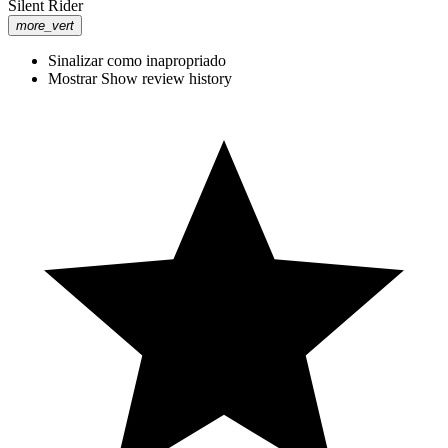
York Steak , but this had that kind of smoky grilled taste that would
Silent Rider
go well with eggs . It wasn't really seasoned and I used a little Heinz
more_vert
57 sauce with it. When I make my steaks at home I season it well
enough to not have to use any kind of steak sauce . The service was
Sinalizar como inapropriado
pretty good . #shortsfeed #lasvegas #riohotel #steak
Mostrar Show review history
EL MEJOR DEALER?!🤣🤣#blackjack
#twitch #ruleta #kick #slot #clips
#agusbob #stake #casino #coscu
INFORMACION ADICIONAL: Según legislación vigente debes
de haber apostado al menos el 50% de todos sus depósitos para que
el retiro pueda ser procesado. Según legislación vigente solo se
procesarán un máximo de 3 retiros por día. Si el monto a retirar es
igual o superior a 48 UVT ($ 2.390.352 para 2025) tenemos la
obligación de retener el 20% del monto correspondiente como
retención en la fuente.