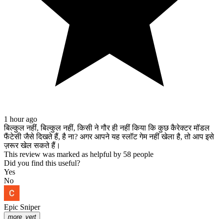
1 hour ago
बिल्कुल नहीं, बिल्कुल नहीं, किसी ने गौर ही नहीं किया कि कुछ कैरेक्टर मॉडल
फैंटेसी जैसे दिखते हैं, है ना? अगर आपने यह स्लॉट गेम नहीं खेला है, तो आप इसे
ज़रूर खेल सकते हैं।
This review was marked as helpful by 58 people
Did you find this useful?
Yes
No
Epic Sniper
more_vert