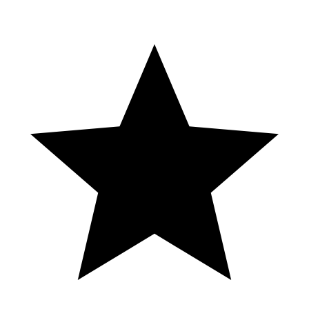
verfügt über die neueste modernsten Casino-Spiele und bietet einen
Willkommensbonus von bis zu 1000 $. Spielen Spin Palace Casino
und gewinnen Sie tolle Preise.
A ver si así si sale 🤑 #truco #maquinitas
#tragamonedas #tragamonedasclasicas
#dinero
Bet365 Casino Argentina: Your Ultimate Sports Betting Destination!
Sports betting:www.bet365player.com #bet365 #apuestasonline
#bet365tips #bet365brasil
King Rusbet - "Te Prefiero"
CÓDIGO PROMOCIONAL FUNCIONAL 👉🏻 FIN BONOS
PARA LOS MEJORES CASINOS EN EL ENCABEZADO DEL
PERFIL REVISTA ACTUAL en 1 comentario Sabemos que
estabas esperando nuestra nueva reseña en video, y en esta ocasión
analizamos y desglosamos por partes una plataforma exitosa en el
mercado de casinos en línea: el casino 1win. En nuestra nueva
reseña, abordaremos las siguientes preguntas: - El sitio web oficial
de 1win: ¿por qué se puede considerar de alta calidad y qué tan bien