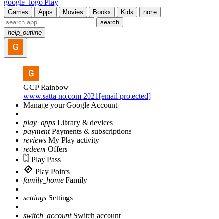
google_logo Play
Games
Apps
Movies
Books
Kids
none
search
help_outline
GCP Rainbow
www.satta no.com 2021[email protected]
Manage your Google Account
play_apps
Library & devices
payment
Payments & subscriptions
reviews
My Play activity
redeem
Offers
Play Pass
Play Points
family_home
Family
settings
Settings
switch_account
Switch account