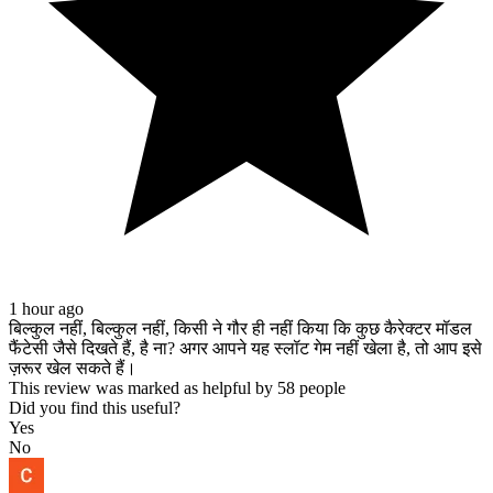
1 hour ago
बिल्कुल नहीं, बिल्कुल नहीं, किसी ने गौर ही नहीं किया कि कुछ कैरेक्टर मॉडल
फैंटेसी जैसे दिखते हैं, है ना? अगर आपने यह स्लॉट गेम नहीं खेला है, तो आप इसे
ज़रूर खेल सकते हैं।
This review was marked as helpful by 58 people
Did you find this useful?
Yes
No