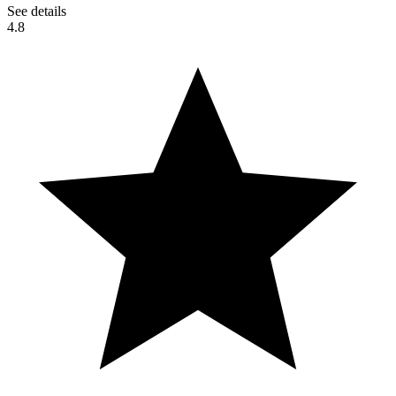
See details
4.8
Golden Spin 777 Online Play | México | mi primer amor (LA
GORDITA) Selva Negra 1983 en el Casino Moctezuma
The Best
Online Real
Slots Casino Online
Cats Slots Free
Money
Casino
Spin Palace
Online
Rueda de Casino en
juego gratis #slots
Casino TV
Fiesta de Disfraces
Advert
How to Get
Triple 7 Restaurant and
Los Askis en
GUARANTEED
Microbrewery at Main
el casino life
Diamonds in Casino Heist
Street Station is back!
GTA Online
The ONLY Casino Left in Las Vegas,,
Classic 3-ReeL Slots! Old School for
Days!
http://www.bestonlinecasinodownload.com/de/ Spin Palace Casino