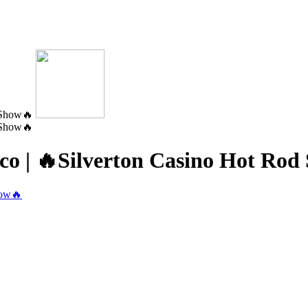
co | 🔥Silverton Casino Hot Ro
how🔥