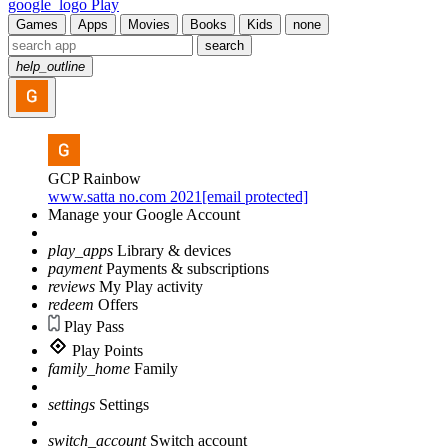
google_logo Play
Games
Apps
Movies
Books
Kids
none
search
help_outline
GCP Rainbow
www.satta no.com 2021[email protected]
Manage your Google Account
play_apps
Library & devices
payment
Payments & subscriptions
reviews
My Play activity
redeem
Offers
Play Pass
Play Points
family_home
Family
settings
Settings
switch_account
Switch account