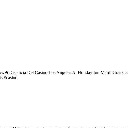
w🔥Distancia Del Casino Los Angeles Al Holiday Inn Mardi Gras Casi
s #casino.