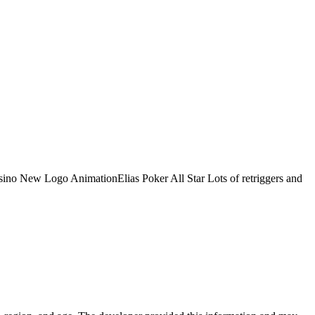
no New Logo AnimationElias Poker All Star Lots of retriggers and