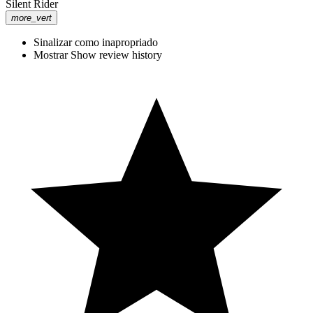
Silent Rider
more_vert
Sinalizar como inapropriado
Mostrar Show review history