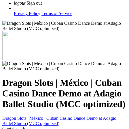
logout
Sign out
Privacy Policy
Terms of Service
Dragon Slots | México | Cuban
Casino Dance Demo at Adagio
Ballet Studio (MCC optimized)
Dragon Slots | México | Cuban Casino Dance Demo at Adagio
Ballet Studio (MCC optimized)
Contains ads