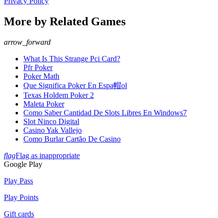
Privacy Policy
More by Related Games
arrow_forward
What Is This Strange Pci Card?
Pfr Poker
Poker Math
Que Significa Poker En Espa帽ol
Texas Holdem Poker 2
Maleta Poker
Como Saber Cantidad De Slots Libres En Windows7
Slot Ninco Digital
Casino Yak Vallejo
Como Burlar Cartão De Casino
flag
Flag as inappropriate
Google Play
Play Pass
Play Points
Gift cards