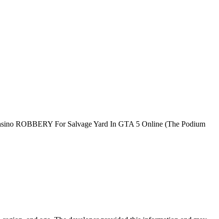
d Casino ROBBERY For Salvage Yard In GTA 5 Online (The Podium