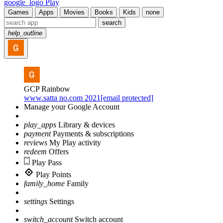
google_logo Play
Games
Apps
Movies
Books
Kids
none
search
help_outline
GCP Rainbow
www.satta no.com 2021[email protected]
Manage your Google Account
play_apps
Library & devices
payment
Payments & subscriptions
reviews
My Play activity
redeem
Offers
Play Pass
Play Points
family_home
Family
settings
Settings
switch_account
Switch account