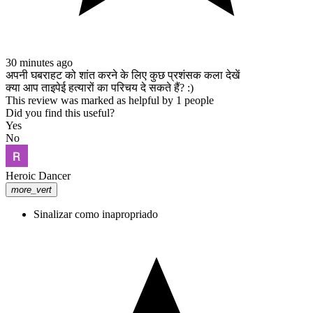
30 minutes ago
अपनी घबराहट को शांत करने के लिए कुछ प्रशंसक कला देखें
क्या आप ताइपेई हत्यारों का परिचय दे सकते हैं? :)
This review was marked as helpful by 1 people
Did you find this useful?
Yes
No
Heroic Dancer
more_vert
Sinalizar como inapropriado