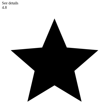
See details
4.8
Casino Codere Durango | México | 777 #casino #slot #progressive
#winning #msdesertlowroller
How To Play
Casinos For Real
Casino Roulette
Wolf Gold 1 Million
Money
Game
Avenida Madero y
Cool dude #dancing
Félix U Gómez en
#fremont #street
LUXOR HOTEL Las
#centro de
#experience
Vegas, Nevada | Hotel
#monterrey
#downtown #lasvegas
Tour
#metro #mty
#dance #casino #circa
#regios
#hotel
Max win Gates of
Olympus 1000 #casino
cash frenzy zombie
Catalonia Royal
#casinogames #stake
outbreak slots #20
Bavaro -
#maxwin
#cashfrenzylegitba
Romance Suite
stake1021.com/?
#trustedorfake #shorts
c=c16bac6b4c
Sportium video
❄️ Un día mágico en el Cerro Perito Moreno ❄️ En este video