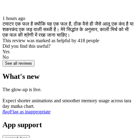
1 hours ago
टमाटर एक फल है क्योंकि यह एक फल है, ठीक वैसे ही जैसे आलू एक कंद है या
शकरकंद एक जड़ वाली सब्जी है। मेरे सिद्धांत के अनुसार, काली मिर्च को भी
एक फल की श्रेणी में रखा जाना चाहिए।
This review was marked as helpful by 418 people
Did you find this useful?
Yes
No
See all reviews
What's new
The glow‑up is live.
Expect shorter animations and smoother memory usage across tara
day matka chart.
flag
Flag as inappropriate
App support