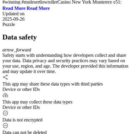
#winning #msdesertlowrollerCasino New York Monterrey e51:
Casino (1995) - Martin ScorsesePoko Chan La diversión entre
Read More
amigos está en Winpot Casino | Uno de los casinos más importantes
Updated on
de México.
2025-09-26
Puzzle
Data safety
arrow_forward
Safety starts with understanding how developers collect and share
your data. Data privacy and security practices may vary based on
your use, region, and age. The developer provided this information
and may update it over time.
This app may share these data types with third parties
Device or other IDs
This app may collect these data types
Device or other IDs
Data is not encrypted
Data can not be deleted