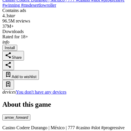
#winning #msdesertlowroller
Contains ads
4.3
star
96.5M reviews
37M+
Downloads
Rated for 18+
info
Install
Share
Add to wishlist
devices
You don't have any devices
About this game
arrow_forward
Casino Codere Durango | México | 777 #casino #slot #progressive