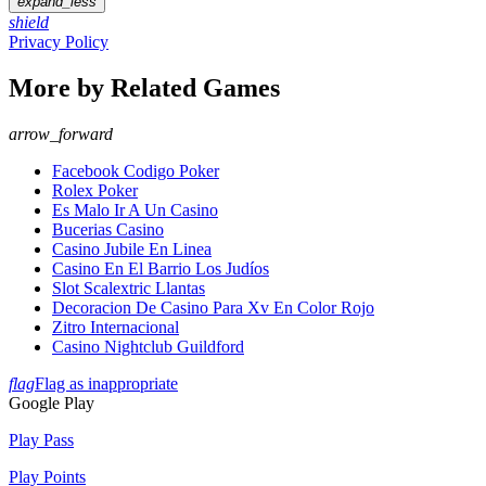
expand_less
shield
Privacy Policy
More by Related Games
arrow_forward
Facebook Codigo Poker
Rolex Poker
Es Malo Ir A Un Casino
Bucerias Casino
Casino Jubile En Linea
Casino En El Barrio Los Judíos
Slot Scalextric Llantas
Decoracion De Casino Para Xv En Color Rojo
Zitro Internacional
Casino Nightclub Guildford
flag
Flag as inappropriate
Google Play
Play Pass
Play Points