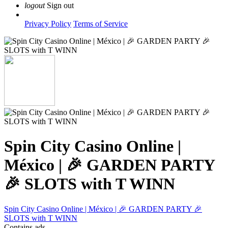
logout
Sign out
Privacy Policy
Terms of Service
Spin City Casino Online |
México | 🎉 GARDEN PARTY
🎉 SLOTS with T WINN
Spin City Casino Online | México | 🎉 GARDEN PARTY 🎉
SLOTS with T WINN
Contains ads