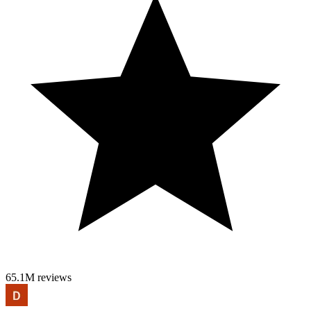
Gambling Helpline: 1-800-522-4700 (call or text) or
ncpgambling.org/chat (online chat). Don't gamble with money you
cannot afford to lose! Please gamble responsibly! © All uploads are
the intellectual property of Mr. Hand Pay. You do not have
permission to re-use or publish any part of them without our written
consent.
Puede el cristiano participar de apuestas,
rifas o juegos de azar?
🔥 Como GANAR DINERO con Apuestas Deportivas. 🏆👉
RETABET: https://online.retabet.es/?pr=PUNTOAPUESTA 🏆👉
WILLIAM HILL: https://campaigns.williamhill.es/C.ashx?
btag=a_196239b_1200c_&affid=1740797&siteid=196239&adid=12
🏆👉 SPORTIUM: https://online.sportium.es/promoRedirect?
member=Puntoapuesta&campaign=DEFAULT&channel=DEFAULT
🏆👉 KIROLBET https://adsff.kirolbet.com/redirect.aspx?
pid=6760&bid=1523 🏆👉 LUCKIA:
https://bet.redluckia.com/redirect.aspx?pid=3079&bid=1532 💎
65.1M reviews
PAF:
https://record.pafpartners.com/_eIHkW95WYfPjFIHskztbwGNd7Z