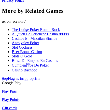
Privacy Policy
More by Related Games
arrow_forward
The Lodge Poker Round Rock
A Quien Le Pertenece Casino 88088
Casinos En Mazatlan Sinaloa
Antolyalex Poker
Slot Godness
Beer Bonus Casino
Slots O Gold
Bolsa De Empleo En Casinos
Cumplea帽os De Poker
Casino Bachoco
flag
Flag as inappropriate
Google Play
Play Pass
Play Points
Gift cards