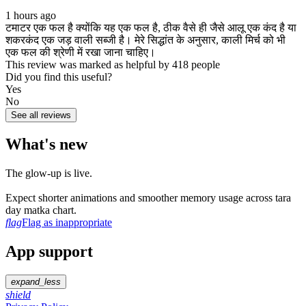
1 hours ago
टमाटर एक फल है क्योंकि यह एक फल है, ठीक वैसे ही जैसे आलू एक कंद है या
शकरकंद एक जड़ वाली सब्जी है। मेरे सिद्धांत के अनुसार, काली मिर्च को भी
एक फल की श्रेणी में रखा जाना चाहिए।
This review was marked as helpful by 418 people
Did you find this useful?
Yes
No
See all reviews
What's new
The glow‑up is live.
Expect shorter animations and smoother memory usage across tara
day matka chart.
flag
Flag as inappropriate
App support
expand_less
shield