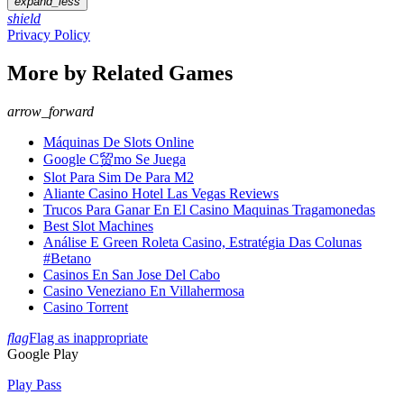
expand_less
shield
Privacy Policy
More by Related Games
arrow_forward
Máquinas De Slots Online
Google C贸mo Se Juega
Slot Para Sim De Para M2
Aliante Casino Hotel Las Vegas Reviews
Trucos Para Ganar En El Casino Maquinas Tragamonedas
Best Slot Machines
Análise E Green Roleta Casino, Estratégia Das Colunas
#Betano
Casinos En San Jose Del Cabo
Casino Veneziano En Villahermosa
Casino Torrent
flag
Flag as inappropriate
Google Play
Play Pass