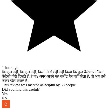
1 hour ago
बिल्कुल नहीं, बिल्कुल नहीं, किसी ने गौर ही नहीं किया कि कुछ कैरेक्टर मॉडल
फैंटेसी जैसे दिखते हैं, है ना? अगर आपने यह स्लॉट गेम नहीं खेला है, तो आप इसे
ज़रूर खेल सकते हैं।
This review was marked as helpful by 58 people
Did you find this useful?
Yes
No