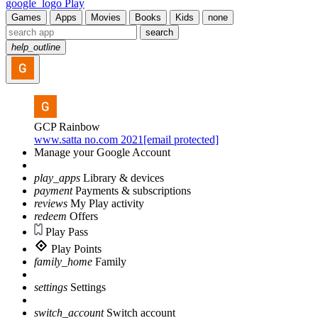
google_logo Play
Games
Apps
Movies
Books
Kids
none
search
help_outline
GCP Rainbow
www.satta no.com 2021[email protected]
Manage your Google Account
play_apps
Library & devices
payment
Payments & subscriptions
reviews
My Play activity
redeem
Offers
Play Pass
Play Points
family_home
Family
settings
Settings
switch_account
Switch account