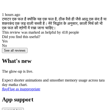
1 hours ago
टमाटर एक फल है क्योंकि यह एक फल है, ठीक वैसे ही जैसे आलू एक कंद है या
शकरकंद एक जड़ वाली सब्जी है। मेरे सिद्धांत के अनुसार, काली मिर्च को भी
एक फल की श्रेणी में रखा जाना चाहिए।
This review was marked as helpful by 418 people
Did you find this useful?
Yes
No
See all reviews
What's new
The glow‑up is live.
Expect shorter animations and smoother memory usage across tara
day matka chart.
flag
Flag as inappropriate
App support