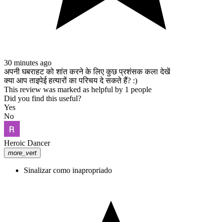
30 minutes ago
अपनी घबराहट को शांत करने के लिए कुछ प्रशंसक कला देखें
क्या आप ताइपेई हत्यारों का परिचय दे सकते हैं? :)
This review was marked as helpful by 1 people
Did you find this useful?
Yes
No
Heroic Dancer
more_vert
Sinalizar como inapropriado