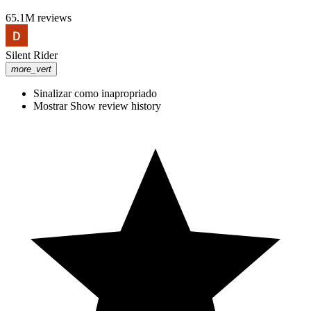
65.1M reviews
Silent Rider
more_vert
Sinalizar como inapropriado
Mostrar Show review history