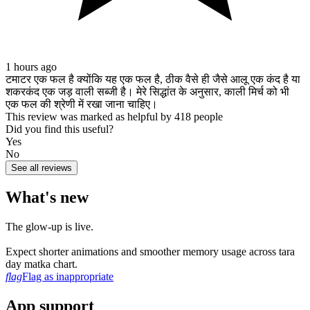
1 hours ago
टमाटर एक फल है क्योंकि यह एक फल है, ठीक वैसे ही जैसे आलू एक कंद है या
शकरकंद एक जड़ वाली सब्जी है। मेरे सिद्धांत के अनुसार, काली मिर्च को भी
एक फल की श्रेणी में रखा जाना चाहिए।
This review was marked as helpful by 418 people
Did you find this useful?
Yes
No
See all reviews
What's new
The glow‑up is live.
Expect shorter animations and smoother memory usage across tara
day matka chart.
flag
Flag as inappropriate
App support