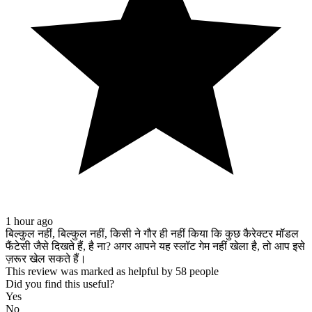
1 hour ago
बिल्कुल नहीं, बिल्कुल नहीं, किसी ने गौर ही नहीं किया कि कुछ कैरेक्टर मॉडल
फैंटेसी जैसे दिखते हैं, है ना? अगर आपने यह स्लॉट गेम नहीं खेला है, तो आप इसे
ज़रूर खेल सकते हैं।
This review was marked as helpful by 58 people
Did you find this useful?
Yes
No