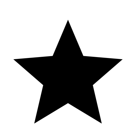
can bring you. It's the perfect opportunity to take your gaming to
new heights and make the most out of your experience at 1XBET
Casino. So, what are you waiting for? Click the link in the
comments below to access the exclusive 1XBET bonus with the
promo code BIGPUMP. Don't miss out on this incredible
opportunity to unlock the ultimate gaming experience. Join us now
and let the games begin!