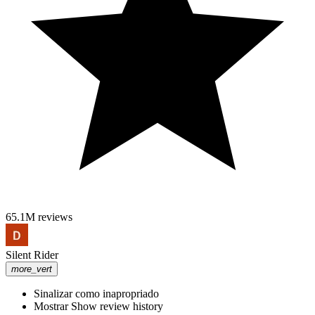
65.1M reviews
Silent Rider
more_vert
Sinalizar como inapropriado
Mostrar Show review history