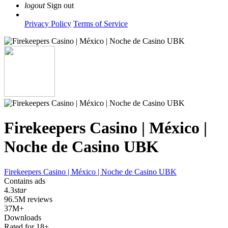
logout
Sign out
Privacy Policy
Terms of Service
Firekeepers Casino | México |
Noche de Casino UBK
Firekeepers Casino | México | Noche de Casino UBK
Contains ads
4.3
star
96.5M reviews
37M+
Downloads
Rated for 18+