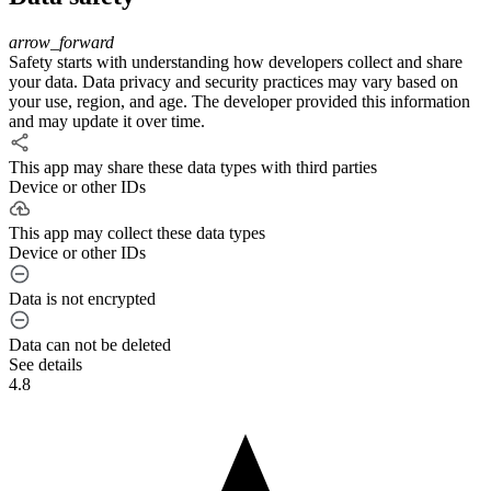
arrow_forward
Safety starts with understanding how developers collect and share
your data. Data privacy and security practices may vary based on
your use, region, and age. The developer provided this information
and may update it over time.
This app may share these data types with third parties
Device or other IDs
This app may collect these data types
Device or other IDs
Data is not encrypted
Data can not be deleted
See details
4.8
Firekeepers Casino | México | Noche de Casino UBK
Champion 777
Game Vault
Casino Apps Indiana
Download
Download 777
Trying our LUCK at
JUGANDO ONLINE