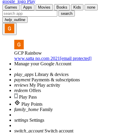
google_logo Play
Games
Apps
Movies
Books
Kids
none
search
help_outline
GCP Rainbow
www.satta no.com 2021[email protected]
Manage your Google Account
play_apps
Library & devices
payment
Payments & subscriptions
reviews
My Play activity
redeem
Offers
Play Pass
Play Points
family_home
Family
settings
Settings
switch_account
Switch account