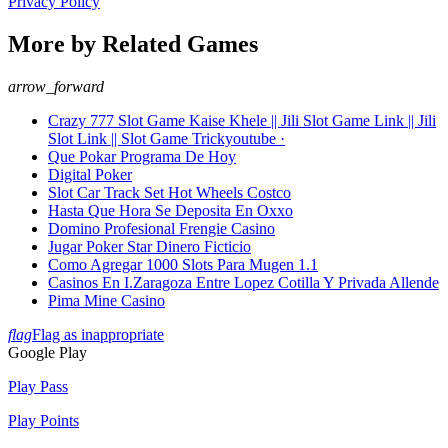
Privacy Policy
More by Related Games
arrow_forward
Crazy 777 Slot Game Kaise Khele || Jili Slot Game Link || Jili
Slot Link || Slot Game Trickyoutube ·
Que Pokar Programa De Hoy
Digital Poker
Slot Car Track Set Hot Wheels Costco
Hasta Que Hora Se Deposita En Oxxo
Domino Profesional Frengie Casino
Jugar Poker Star Dinero Ficticio
Como Agregar 1000 Slots Para Mugen 1.1
Casinos En I.Zaragoza Entre Lopez Cotilla Y Privada Allende
Pima Mine Casino
flag
Flag as inappropriate
Google Play
Play Pass
Play Points