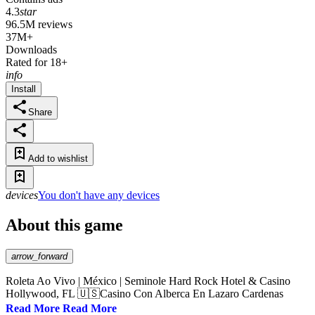
4.3
star
96.5M reviews
37M+
Downloads
Rated for 18+
info
Install
Share
Add to wishlist
devices
You don't have any devices
About this game
arrow_forward
Roleta Ao Vivo | México | Seminole Hard Rock Hotel & Casino
Hollywood, FL 🇺🇸Casino Con Alberca En Lazaro Cardenas
Tepic It's bonus time! 🦬 #casino #slots #bonus #jackpotVer Online
Read More