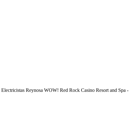
Los Electricistas Reynosa WOW! Red Rock Casino Resort and Spa -