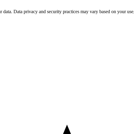
ur data. Data privacy and security practices may vary based on your us
 Bailando Salsa Casino en Paris | Salsa Cubaine à Paris #salsa #salsac
Slots Vegas No Deposit
Wind Cr
Bonus
Yono Rummy New Game Wild Paradise
Horizontal Milling T Nuts!
#yonoapps
La historia del Frontón
Las Vegas Free Spins! #shorts
México