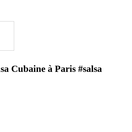
lsa Cubaine à Paris #salsa