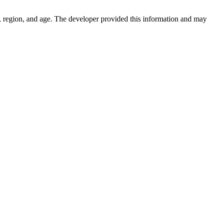
e, region, and age. The developer provided this information and may
ubana #latindance #cubansalsa
eek Casino Montgomery Al Reviews
 | Yono New Game Play || NewGame #onlinegames #yonorummy