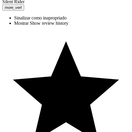
Silent Rider
more_vert
Sinalizar como inapropriado
Mostrar Show review history