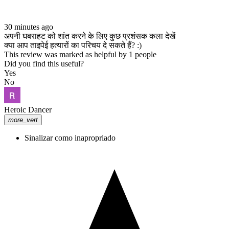
30 minutes ago
अपनी घबराहट को शांत करने के लिए कुछ प्रशंसक कला देखें
क्या आप ताइपेई हत्यारों का परिचय दे सकते हैं? :)
This review was marked as helpful by 1 people
Did you find this useful?
Yes
No
Heroic Dancer
more_vert
Sinalizar como inapropriado