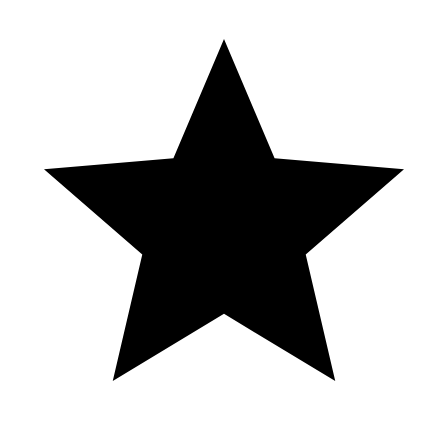
Rivers Casino Online Illinois | México | Golden 777 slots
game#onlineearning
Juegos De
Casino En
Best Slots To Play
Highroller Casino Ag
Linea
Online
Tragamonedas
Live bubble craps at
Noche de
ALL 28 Las Vegas
california casino and hotel
casino en 4K |
Strip Casinos -
with chef dice and hcs
BUTI+
Christmas Decor Tour
$300 challenge
88
$100 Bet Lands
MARIO & SONIC AT
FORTUNES
Bonus on Buffalo
THE OLYMPIC GAMES
SLOT
Cash #vegas #casino
TOKYO 2020
MACHINE
#slot #Mgm #enjoy
JUGANDO ONLINE 33
PLAY🎰
#Miami
Noche De Casino Con El Butisito | GANA
MAS DE 2K | BUTI+
🔥Te gustaría GANAR dinero JUGANDO VIDEOJUEGOS
divertidos? En este video te comento sobre 4 juegos NFT para que
puedas hacerlo. En éstos juegos NFT podes ganar DINERO en