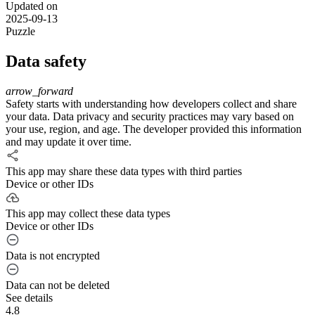
Schweiz CASINO MILITAR | EP. 2 | MI TRANSICION DE
Updated on
CIVIL A MILITAR.
2025-09-13
Puzzle
Data safety
arrow_forward
Safety starts with understanding how developers collect and share
your data. Data privacy and security practices may vary based on
your use, region, and age. The developer provided this information
and may update it over time.
This app may share these data types with third parties
Device or other IDs
This app may collect these data types
Device or other IDs
Data is not encrypted
Data can not be deleted
See details
4.8