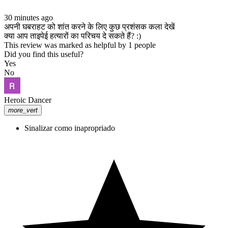
30 minutes ago
अपनी घबराहट को शांत करने के लिए कुछ प्रशंसक कला देखें
क्या आप ताइपेई हत्यारों का परिचय दे सकते हैं? :)
This review was marked as helpful by 1 people
Did you find this useful?
Yes
No
Heroic Dancer
more_vert
Sinalizar como inapropriado