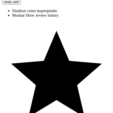
more_vert
I was so overwhelmed by how big
Sinalizar como inapropriado
SILVERTON CASINO is! #shorts #casino
Mostrar Show review history
#lasvegas
https://www.playdoit.com Come and play slots with Playdoit, has
for you the best gaming experience, live, feel and win with Green
lantern slot!