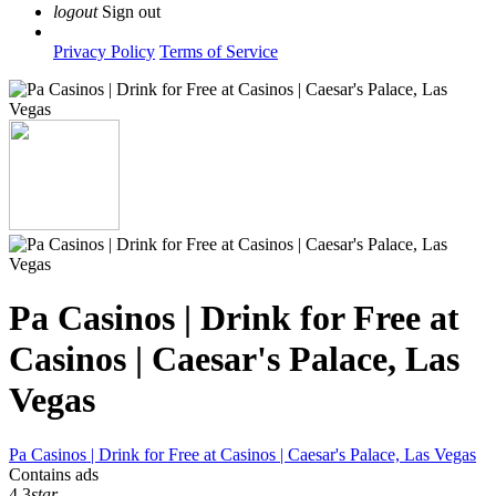
logout
Sign out
Privacy Policy
Terms of Service
Pa Casinos | Drink for Free at
Casinos | Caesar's Palace, Las
Vegas
Pa Casinos | Drink for Free at Casinos | Caesar's Palace, Las Vegas
Contains ads
4.3
star