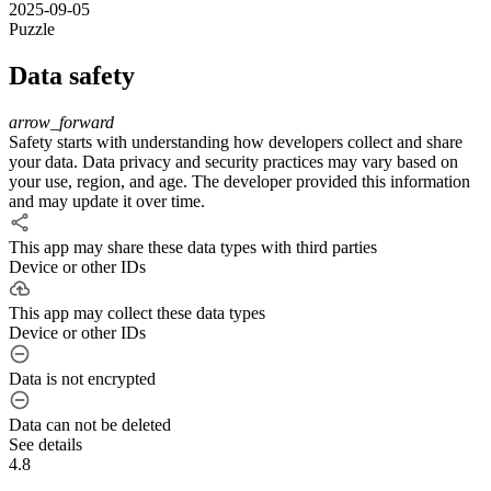
2025-09-05
Puzzle
Data safety
arrow_forward
Safety starts with understanding how developers collect and share
your data. Data privacy and security practices may vary based on
your use, region, and age. The developer provided this information
and may update it over time.
This app may share these data types with third parties
Device or other IDs
This app may collect these data types
Device or other IDs
Data is not encrypted
Data can not be deleted
See details
Pa Casinos | Drink for Free at Casinos | Caesar's Palace, Las Vegas
4.8
Chinese Slots
Online Casino Software
30 Free Slots