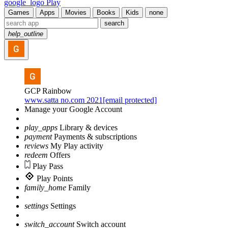
google_logo Play
Games
Apps
Movies
Books
Kids
none
search
help_outline
GCP Rainbow
www.satta no.com 2021[email protected]
Manage your Google Account
play_apps
Library & devices
payment
Payments & subscriptions
reviews
My Play activity
redeem
Offers
Play Pass
Play Points
family_home
Family
settings
Settings
switch_account
Switch account