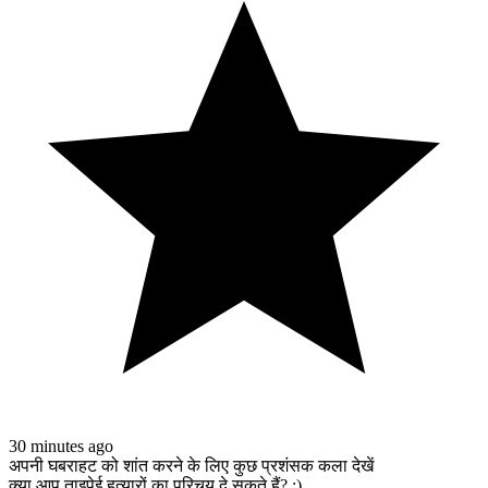
30 minutes ago
अपनी घबराहट को शांत करने के लिए कुछ प्रशंसक कला देखें
क्या आप ताइपेई हत्यारों का परिचय दे सकते हैं? :)