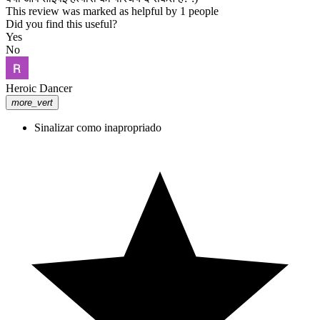
This review was marked as helpful by 1 people
Did you find this useful?
Yes
No
Heroic Dancer
more_vert
Sinalizar como inapropriado