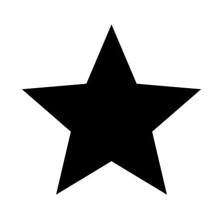
Que isso na minha tela? Ata é o Alca play BEM HUMILDE
GRAÇAS A DEUS jogando Roblox Videos de lacre, patadas e
deboche do alca_play lacrador. #roblox #brookhaven #robux Meu
Perfil do Roblox: https://www.roblox.com/users/1937852285/profile