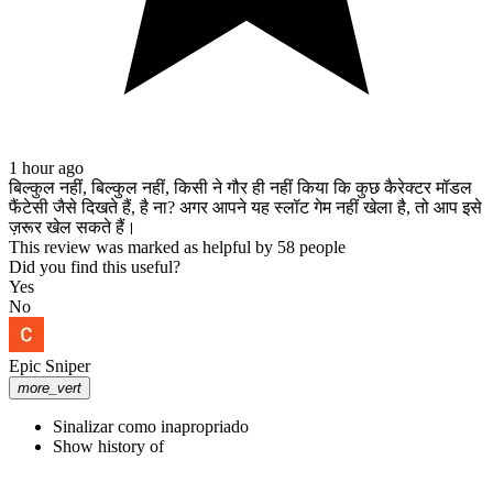
1 hour ago
बिल्कुल नहीं, बिल्कुल नहीं, किसी ने गौर ही नहीं किया कि कुछ कैरेक्टर मॉडल
फैंटेसी जैसे दिखते हैं, है ना? अगर आपने यह स्लॉट गेम नहीं खेला है, तो आप इसे
ज़रूर खेल सकते हैं।
This review was marked as helpful by 58 people
Did you find this useful?
Yes
No
Epic Sniper
more_vert
Sinalizar como inapropriado
Show history of