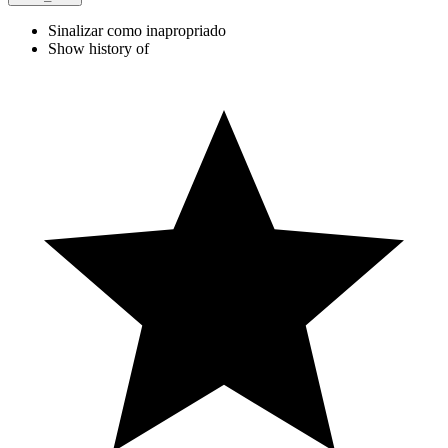
Sinalizar como inapropriado
Show history of