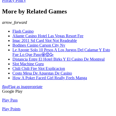
Privacy Policy
More by Related Games
arrow_forward
Flash Casino
Aliante Casino Hotel Las Vegas Resort Fee
Imac 2011 Sd Card Slot Not Readeable
Bodines Casino Carson City Nv
Le Aposte Solo 10 Pesos A Los Juegos Del Calamar Y Esto
Fue Lo Que Paso🤩🤑🥳
Distancia Entre El Hotel Birks Y El Casino De Montreal
Slot Machine Guru
Chili Chili Fire Slot Explicacion
Costo Mesa De Apuestas De Casino
How A Poker Faced Girl Really Feels Manga
flag
Flag as inappropriate
Google Play
Play Pass
Play Points