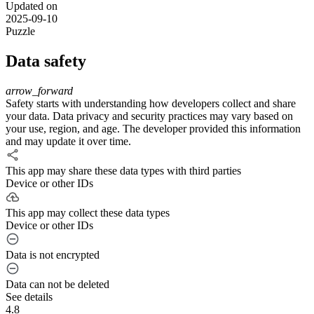
10 things to do in MONACO | French Riviera Travel Guide.
Updated on
2025-09-10
Puzzle
Data safety
arrow_forward
Safety starts with understanding how developers collect and share
your data. Data privacy and security practices may vary based on
your use, region, and age. The developer provided this information
and may update it over time.
This app may share these data types with third parties
Device or other IDs
This app may collect these data types
Device or other IDs
Data is not encrypted
Data can not be deleted
See details
4.8