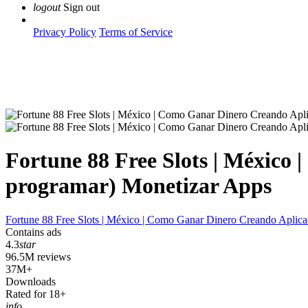
logout
Sign out
Privacy Policy
Terms of Service
Fortune 88 Free Slots | México 
programar) Monetizar Apps
Fortune 88 Free Slots | México | Como Ganar Dinero Creando Aplica
Contains ads
4.3
star
96.5M reviews
37M+
Downloads
Rated for 18+
info