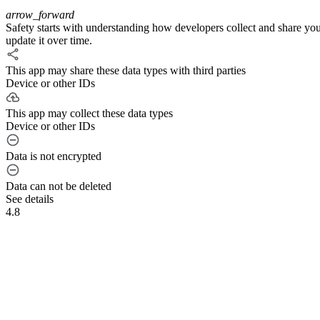
arrow_forward
Safety starts with understanding how developers collect and share yo
update it over time.
This app may share these data types with third parties
Device or other IDs
This app may collect these data types
Device or other IDs
Data is not encrypted
Data can not be deleted
See details
4.8
Fortune 88 Free Slots |
Wheel Of Fortune Slots Free No Download
Facts About Casino Royale (2006) | Martin Campbell,
HUGE ORB
Daniel Craig, Eva Green, Mads Mikkelsen
CASINO IN 
Breakin balls at The Riviera
Evento Casi
BIG BOY CHENG MAXBET MAXWIN ON SU