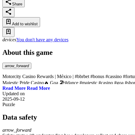
Share
Add to wishlist
devices
You don't have any devices
About this game
arrow_forward
Motorcity Casino Rewards | México | #bbrbet #bonus #cassino #fort
Majestic Pride Casino🔥 Goa 🏖️#dance #majestic #casino #goa #short
Read More
Updated on
2025-09-12
Puzzle
Data safety
arrow_forward