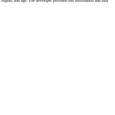
e, region, and age. The developer provided this information and may
rmas #tiger
gin Download Ios
Mafia 777 Login
draw for next
Por el descenso en la Apuesta en Caliente
Fiestas temáticas de casino vegas y ruleta de
castigos y shots