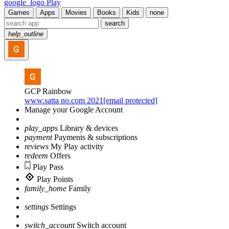
google_logo Play
Games
Apps
Movies
Books
Kids
none
search
help_outline
GCP Rainbow
www.satta no.com 2021[email protected]
Manage your Google Account
play_apps
Library & devices
payment
Payments & subscriptions
reviews
My Play activity
redeem
Offers
Play Pass
Play Points
family_home
Family
settings
Settings
switch_account
Switch account