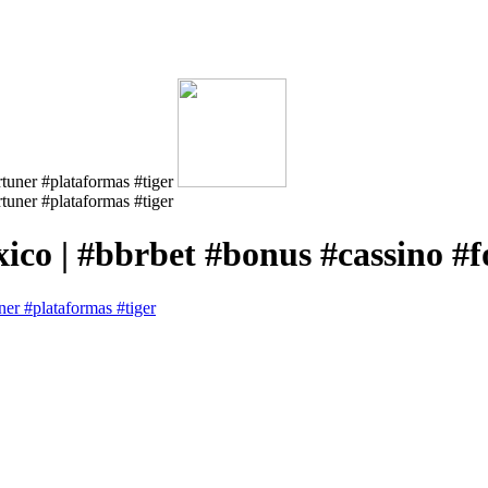
ico | #bbrbet #bonus #cassino #f
er #plataformas #tiger