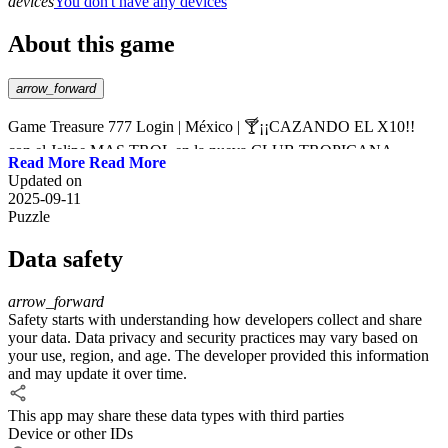
devices
You don't have any devices
About this game
arrow_forward
Game Treasure 777 Login | México | 🍸¡¡CAZANDO EL X10!!
con el Jelipe MAS TROL en la nueva CLUB TROPICANA
Read More
HAPPY HOURCasinos Para Eventos En Tonala Y&T -
Updated on
Meanstreak @ Thunder Valley Casino, Lincoln, CA - 6/4/16Best
2025-09-11
Poker Sites Uk Betsson live Estoril II - The Town Around The
Puzzle
Casino....
Data safety
arrow_forward
Safety starts with understanding how developers collect and share
your data. Data privacy and security practices may vary based on
your use, region, and age. The developer provided this information
and may update it over time.
This app may share these data types with third parties
Device or other IDs