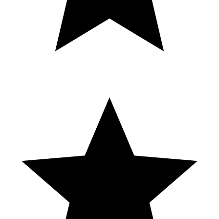
SIXSIXSIX 😈🤘🏻
LA SWEET
Terminal Pullman La
6️⃣6️⃣6️⃣ | 2024-07-
BONANZA LO
Selva Cuernavaca
HACE DE
22 | 1.00 SC |
Morelos El Placer de
NUEVO 🤑
16666x #stake
Viajar#PullmanDeMorelos
#slots #timba
#stakeus #casino
#slots
Reportaje Casino EN CANCUN
Looking for a thrilling online casino experience? Look no further
than 1Win Casino! Register now using the exclusive code MELRU
and get a whopping +500% bonus to start your winning streak. With
a wide range of games to choose from and exciting promotions,
1Win Casino is your go-to destination for endless entertainment.
Don't miss out on this incredible offer - follow the link in the
comments to claim your bonus now!
007 casino royale / Youngblood😎💖
Andres y Frances se quedan en el hotel Hard Rock Hotel Punta
Cana en Republica Dominicana para su luna de miel. A & F dan un
tour del Hard Rock Hotel Cafe en Punta Cana 2020. Dale Like,
Comenta y Comparte si te gusto el video! ---------------------------------