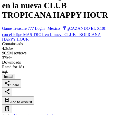
en la nueva CLUB
TROPICANA HAPPY HOUR
Game Treasure 777 Login | México | 🍸¡¡CAZANDO EL X10!!
con el Jelipe MAS TROL en la nueva CLUB TROPICANA
HAPPY HOUR
Contains ads
4.3
star
96.5M reviews
37M+
Downloads
Rated for 18+
info
Install
Share
Add to wishlist