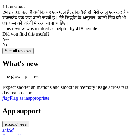
1 hours ago
टमाटर एक फल है क्योंकि यह एक फल है, ठीक वैसे ही जैसे आलू एक कंद है या
शकरकंद एक जड़ वाली सब्जी है। मेरे सिद्धांत के अनुसार, काली मिर्च को भी
एक फल की श्रेणी में रखा जाना चाहिए।
This review was marked as helpful by 418 people
Did you find this useful?
Yes
No
See all reviews
What's new
The glow‑up is live.
Expect shorter animations and smoother memory usage across tara
day matka chart.
flag
Flag as inappropriate
App support
expand_less
shield