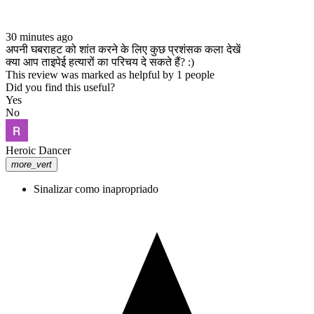
30 minutes ago
अपनी घबराहट को शांत करने के लिए कुछ प्रशंसक कला देखें
क्या आप ताइपेई हत्यारों का परिचय दे सकते हैं? :)
This review was marked as helpful by 1 people
Did you find this useful?
Yes
No
Heroic Dancer
more_vert
Sinalizar como inapropriado