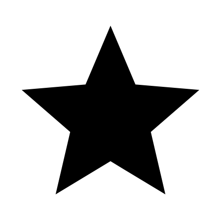
Rio Hotel & Casino Las Vegas (Ipanema
Tower Renovated 2 Queen, Room 1881)
Room Tour 1st April 2024
Royal x Casino Crash | Royal x Casino hack App Download link 🔗
👇👇👇 https://royalxcasino777.com?refer_id=10166287431
Should I Have Asked Him To Pay For
Mardi Gras Hotel + Flight?? • Is It X
Work??
Did this casino actually pay us to park our van overnight?! We love
staying at casinos. Not inside, of course, but right here in the parking
lot! Sometimes you get super lucky like we did here. I mean, where
else do you have a shot at getting paid just for parking your van for
the night? It's the best of both worlds! #van life hacks
Pop Slots Hack Tutorial | How To Get
Free Chips 2022