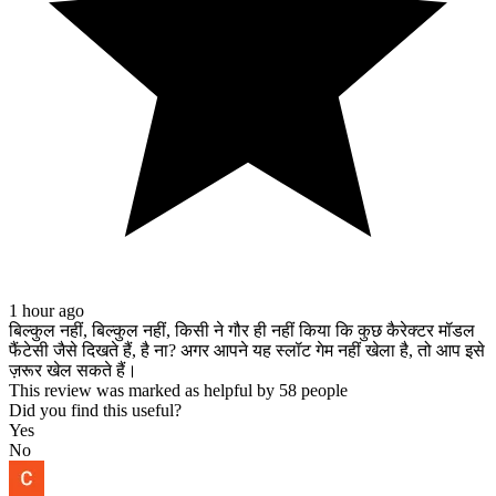
1 hour ago
बिल्कुल नहीं, बिल्कुल नहीं, किसी ने गौर ही नहीं किया कि कुछ कैरेक्टर मॉडल
फैंटेसी जैसे दिखते हैं, है ना? अगर आपने यह स्लॉट गेम नहीं खेला है, तो आप इसे
ज़रूर खेल सकते हैं।
This review was marked as helpful by 58 people
Did you find this useful?
Yes
No