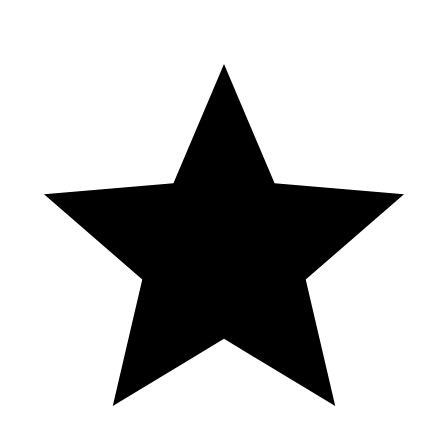
apuestas deportivas! ¡Conviértete en un experto! más información:
https://taplink.cc/guiadeportivamismarcadores ¡Apuesta, gana y
disfruta! Facebook: https://facebook.com/MisMarcadores/ Twitter:
https://twitter.com/marcadoresmx Instagram:
https://www.instagram.com/guiadeportivamismarcadores/ Mayores
de + 18 años 🔞 JUEGO RESPONSABLE ⚠️ El juego siempre es
divertido sin exceso, si piensas que puedes tener un problema de
adicción comunícate al 800 911 2000 lada sin costo las 24 hrs o al
CONADIC.
LINK KING 🔥Hollywood constitución
Monterrey #casino #slot #monterrey
#casinoslots #linkking
El mejor imitador de el divo de Juárez se presenta este 13 de Agosto
del 2016, en el Casino Emotion Cuitlahuac. Un evento en el que
recordarás y disfrutarás la música de Juan Gabriel completamente
gratis. SIN CONSUMO MÍNIMO Y ESTACIONAMIENTO
GRATUITO. GANA TUS CORTESIAS DOBLES VISITANDO
EL FB: IDEAS PARA TUS OIDOS O POR WHATS AL
5518524589