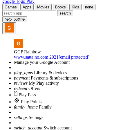
google_logo Play
Games
Apps
Movies
Books
Kids
none
search
help_outline
GCP Rainbow
www.satta no.com 2021[email protected]
Manage your Google Account
play_apps
Library & devices
payment
Payments & subscriptions
reviews
My Play activity
redeem
Offers
Play Pass
Play Points
family_home
Family
settings
Settings
switch_account
Switch account