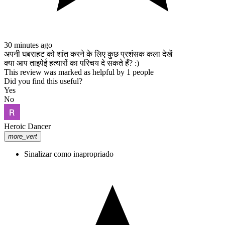
30 minutes ago
अपनी घबराहट को शांत करने के लिए कुछ प्रशंसक कला देखें
क्या आप ताइपेई हत्यारों का परिचय दे सकते हैं? :)
This review was marked as helpful by 1 people
Did you find this useful?
Yes
No
Heroic Dancer
more_vert
Sinalizar como inapropriado