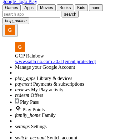
google_logo Play
Games
Apps
Movies
Books
Kids
none
search
help_outline
GCP Rainbow
www.satta no.com 2021[email protected]
Manage your Google Account
play_apps
Library & devices
payment
Payments & subscriptions
reviews
My Play activity
redeem
Offers
Play Pass
Play Points
family_home
Family
settings
Settings
switch_account
Switch account