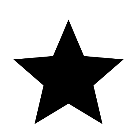
Business. #GenieFinance #GenieLuxe Thanks to The Genie
Finance Founder, The Genie Finance Team and The Genie
Community
Book Now with Shells Travels for
Sunscape Curacao Resort, Spa & Casino
All Inclusive 23-27 Feb 2024
Un total de 61 observaciones que destacan la falta de instrumentos
necesarios para hacerle frente a una emergencia dentro del Gran
Casino de Hermosillo, fue el resultado de la inspección realizada por
Protección Civil, lo que causó que este negocio fuera suspendido.
VALE LA PENA HOSPEDARSE EN EL
HOTEL PLANET HOLLYWOOD DE
LAS VEGAS ?
@Famolinetv@Circa hotel
🟡 Las Vegas | Goodbye Mirage Hotel &