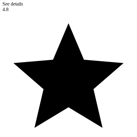
See details
4.8
Best Nj Online Casino Sites | México | Betano Mexico - Como
registrarse en la casa de apuestas Betano
Cool Cat Casino Free
Money Roll
Wildz Casino
Spins
Slots
WTF!? FREE
Konami Slot Online -
Let's Play - Trouble In
24x
Rawhide - High Roller
Terrorist Town |
EVOLUTION
Room
Rooster Teeth
SHARDS!
#clashroyale
Por que no me dura el
Easiest call of my life
agua caliente de mi
Simulan
#poker #shorts #casino
boiler? repara la
incendio de
#pokeronline #jackpot
"Vena"#calentador
casino en Mzo
#gambling #777
#boiler #agua
POR EL BIEN DE TODOS NO VUELVO
CANTAR PRINCESS PASTEL CASINO
1XBET
Trump Taj Mahal is on of Donald Trump's Biggest Failures in