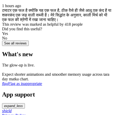
1 hours ago
टमाटर एक फल है क्योंकि यह एक फल है, ठीक वैसे ही जैसे आलू एक कंद है या
शकरकंद एक जड़ वाली सब्जी है। मेरे सिद्धांत के अनुसार, काली मिर्च को भी
एक फल की श्रेणी में रखा जाना चाहिए।
This review was marked as helpful by 418 people
Did you find this useful?
Yes
No
See all reviews
What's new
The glow‑up is live.
Expect shorter animations and smoother memory usage across tara
day matka chart.
flag
Flag as inappropriate
App support
expand_less
shield