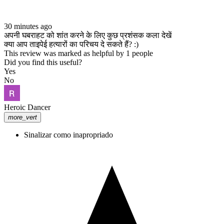
30 minutes ago
अपनी घबराहट को शांत करने के लिए कुछ प्रशंसक कला देखें
क्या आप ताइपेई हत्यारों का परिचय दे सकते हैं? :)
This review was marked as helpful by 1 people
Did you find this useful?
Yes
No
Heroic Dancer
more_vert
Sinalizar como inapropriado