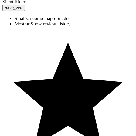
Silent Rider
more_vert
Sinalizar como inapropriado
Mostrar Show review history