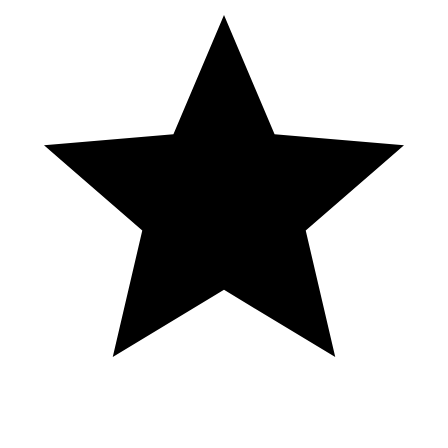
de los juegos de azar como una alternativa más de esparcimiento. Es
de interés de Casino Club que la práctica de los juegos de azar sea
segura y divertida. Para más información visita nuestra página web:
www.juegoresponsable.com.ar o comunicate gratuitamente desde
Argentina al teléfono 0800-333-0333.
TRAINWRECKS - BIGGEST
COMEBACK OF ALL TIME! | INSANE
WINS AND MAX WINS!!
#slot #slotscasinogames #gamblinggame #casino
#jackpotofthemonth #slotmachine #jackpot #casinogame #bonus
#gambling #vegas #dragonlink