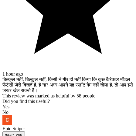
1 hour ago
बिल्कुल नहीं, बिल्कुल नहीं, किसी ने गौर ही नहीं किया कि कुछ कैरेक्टर मॉडल
फैंटेसी जैसे दिखते हैं, है ना? अगर आपने यह स्लॉट गेम नहीं खेला है, तो आप इसे
ज़रूर खेल सकते हैं।
This review was marked as helpful by 58 people
Did you find this useful?
Yes
No
Epic Sniper
more_vert