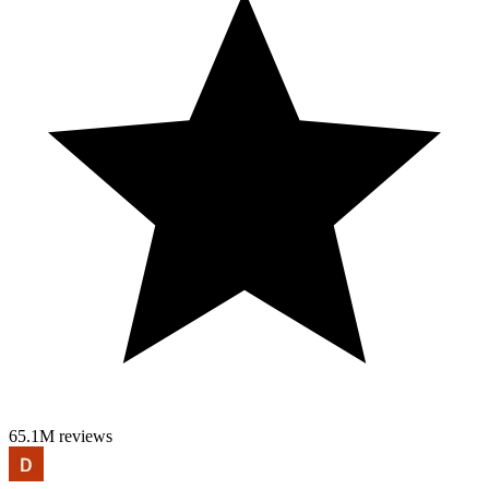
65.1M reviews