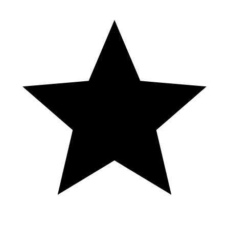
River Cree Casino & Resort | México | Juegos online Caesars slot
/pasatiempo sin dinero
Pokerstars Casino
Asia Lotus Casino
Slime Party
Slots
$uicideboy$ at
MGM Grand
Hollywood Casino
Isle of capri early
hotel & casino
Amphitheatre [Live
morning
las Vegas
2025]
Yukon gold
Entrevista Sandro Matos
Bugsy Siegel and the
casino
"JOSÉ JOSÉ" en
Birth of Las Vegas as a
withdrawal
Casino Palace
Gambling Oasis
problem
Pk Loves❤️Bavette’s Steakhouse at the
Vegas Park MGM casino. #shortsfeed,
#shorts, #bavettes, #fyp
🇨🇱 Los links a casinos online en Chile con licencia ▶ en
comentario fijado! ¡Hola queridos amigos y suscriptores! ¡En mi
canal de youtube estoy mostrando videos con ganancias en casinos
chilenos en línea! Si te encantan los juegos de azar en línea y las
máquinas tragamonedas, ¡no olvides suscribirte a mi canal de