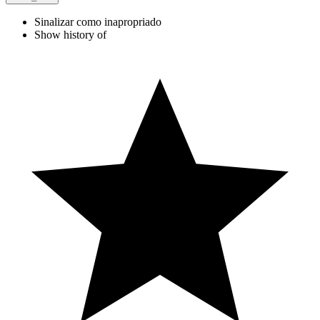
Sinalizar como inapropriado
Show history of