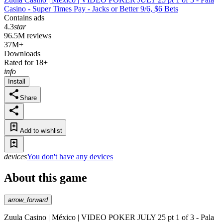
Casino - Super Times Pay - Jacks or Better 9/6, $6 Bets
Contains ads
4.3
star
96.5M reviews
37M+
Downloads
Rated for 18+
info
Install
Share
Add to wishlist
devices
You don't have any devices
About this game
arrow_forward
Zuula Casino | México | VIDEO POKER JULY 25 pt 1 of 3 - Pala