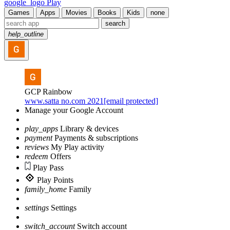
google_logo Play
Games
Apps
Movies
Books
Kids
none
search
help_outline
GCP Rainbow
www.satta no.com 2021[email protected]
Manage your Google Account
play_apps
Library & devices
payment
Payments & subscriptions
reviews
My Play activity
redeem
Offers
Play Pass
Play Points
family_home
Family
settings
Settings
switch_account
Switch account