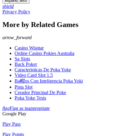
expand_less
shield
Privacy Policy
More by Related Games
arrow_forward
Casino Wisntar
Online Casino Pokies Australia
Sa Slots
Back Poker
Caracteristicas De Poka Yoke
Video Card Slot 1.5
Ba帽os Con Inteligencia Poka Yoki
Pista Slot
Creador Principal De Poke
Poka Yoke Tesis
flag
Flag as inappropriate
Google Play
Play Pass
Play Points