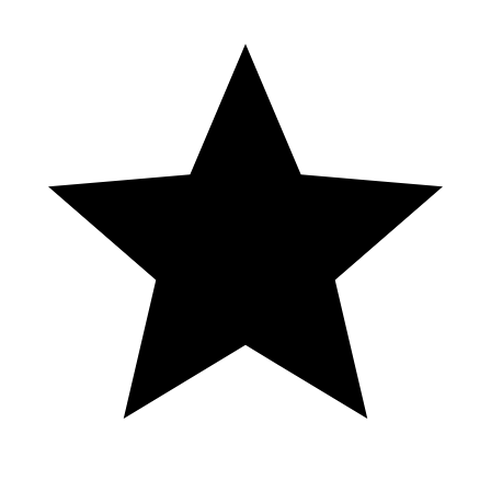
banca 01:43 - Seguir la tendencia 02:01 - Gestión del dinero 02:18 -
Sistemas de apuestas 02:37 - Apuestas con la cabeza fría —-----------
--------------------------------------------------------------------------------------
------------------ 🤳🏼 SÍGUENOS TAMBIÉN ↓↓ ✓ Tik Tok:
https://www.tiktok.com/@jefebet ✓ Twitter:
https://twitter.com/JefeBet ✓ Website: https://www.jefebet.com/ —--
--------------------------------------------------------------------------------------
--------------------------- #Jefebet #Apuestas #Gambling 😎Estrategias
del jefe: Baccarat - 5 consejos para apostar - JefeBet
Clasificatorio Casino en Escena 2014
David y Consuelo Academia Furia Latina
Conoce a uno de nuestros beneficiarios del programa "Energía Solar
para la Ciudad de México"