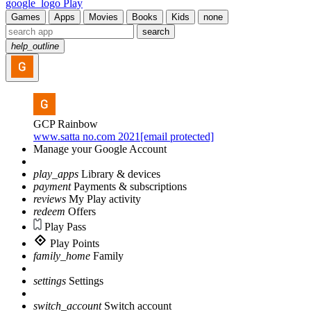
google_logo Play
Games
Apps
Movies
Books
Kids
none
search
help_outline
GCP Rainbow
www.satta no.com 2021[email protected]
Manage your Google Account
play_apps
Library & devices
payment
Payments & subscriptions
reviews
My Play activity
redeem
Offers
Play Pass
Play Points
family_home
Family
settings
Settings
switch_account
Switch account