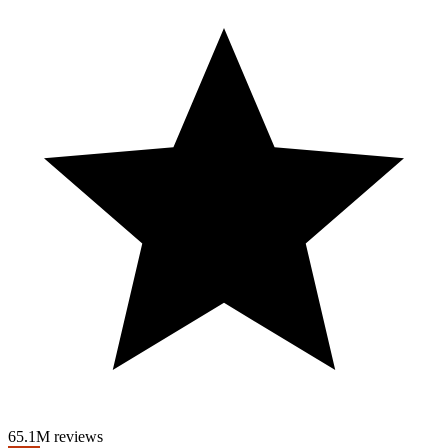
65.1M reviews