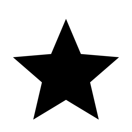
usa,legal casino in usa 2023,online casino usa,casino online
usa,online casinos,online casino,online casinos usa,online casino
us,usa online casinos,legal online casinos,us online casino,usa online
casino,online casino in usa,legal online casino in usa,casino
usa,legal online casino,legal casino in us,legal online casino in
us,casino in usa 2023,casino games in usa 2023,usa casino
online,online usa casino,online casino in usa 2023
Manitou App | Journey #3 | Ep. 1 | Bwin
casino | live RNG online roulette |
Strategies and systems
1st time in Arizona singing Abdel Halims Fatet Gambina. He played
with legends Abdel halim hafez, and Om kalthoum... Majdi is the
best org player keyboardist ever, and is known as the King of the
Keyboard.
Haters will say it wasn't a cooler #shorts
#poker
🌇¡Muy Buenos Días! 😊 De Domingo a miércoles de las 7 am a las
12 pm, en tu carga de $200 obtén $100 pesos en créditos* ¡Te