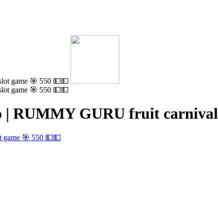
 | RUMMY GURU fruit carnival 
t game 🎯 550 💵💵