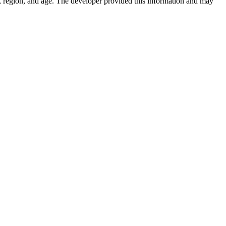
e, region, and age. The developer provided this information and may
💵
1000 Slots Free Games
Pako show
ueño | Clip 12
JILIBET Casino Slot Gems-Lucky Jaguar
lb Speed: Unknown Levels served: 36 If you enjoy, please like,
or simple
[email protected]