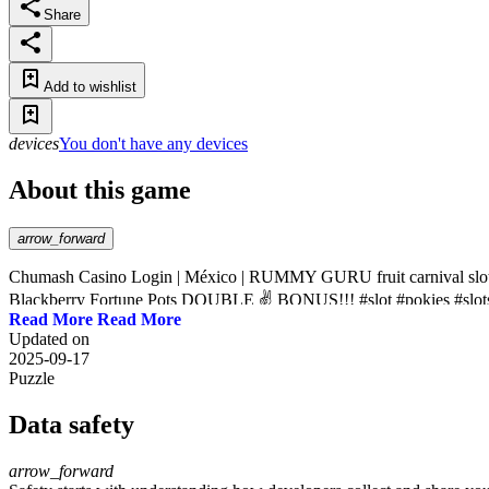
Share
Add to wishlist
devices
You don't have any devices
About this game
arrow_forward
Chumash Casino Login | México | RUMMY GURU fruit carnival slot
Blackberry Fortune Pots DOUBLE ✌️ BONUS!!! #slot #pokies #slots
Read More
Updated on
2025-09-17
Puzzle
Data safety
arrow_forward