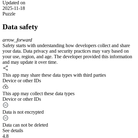
Updated on
2025-11-18
Puzzle
Data safety
arrow_forward
Safety starts with understanding how developers collect and share
your data. Data privacy and security practices may vary based on
your use, region, and age. The developer provided this information
and may update it over time.
This app may share these data types with third parties
Device or other IDs
This app may collect these data types
Device or other IDs
Data is not encrypted
Data can not be deleted
See details
How To Win In Las Vegas Slots | México | Rosenborg Castle -
4.8