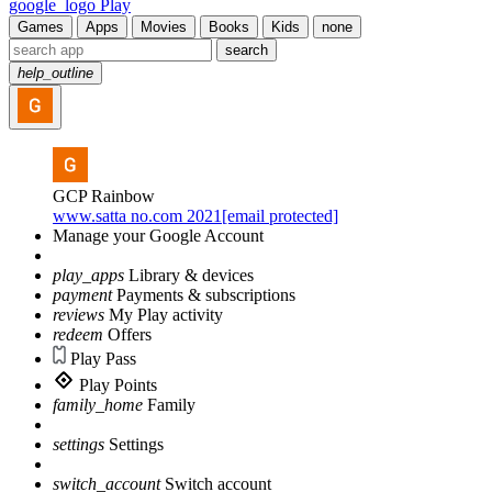
google_logo Play
Games
Apps
Movies
Books
Kids
none
search
help_outline
GCP Rainbow
www.satta no.com 2021[email protected]
Manage your Google Account
play_apps
Library & devices
payment
Payments & subscriptions
reviews
My Play activity
redeem
Offers
Play Pass
Play Points
family_home
Family
settings
Settings
switch_account
Switch account