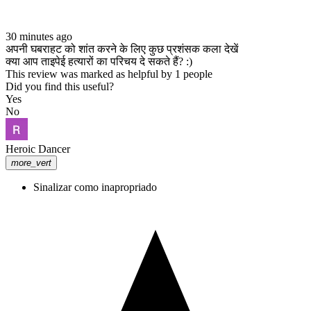
30 minutes ago
अपनी घबराहट को शांत करने के लिए कुछ प्रशंसक कला देखें
क्या आप ताइपेई हत्यारों का परिचय दे सकते हैं? :)
This review was marked as helpful by 1 people
Did you find this useful?
Yes
No
Heroic Dancer
more_vert
Sinalizar como inapropriado