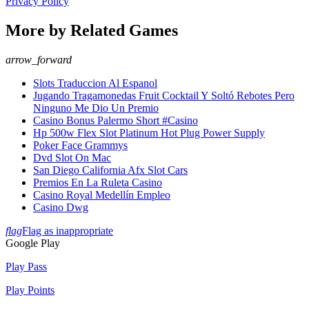
Privacy Policy
More by Related Games
arrow_forward
Slots Traduccion Al Espanol
Jugando Tragamonedas Fruit Cocktail Y Soltó Rebotes Pero
Ninguno Me Dio Un Premio
Casino Bonus Palermo Short #Casino
Hp 500w Flex Slot Platinum Hot Plug Power Supply
Poker Face Grammys
Dvd Slot On Mac
San Diego California Afx Slot Cars
Premios En La Ruleta Casino
Casino Royal Medellín Empleo
Casino Dwg
flag
Flag as inappropriate
Google Play
Play Pass
Play Points