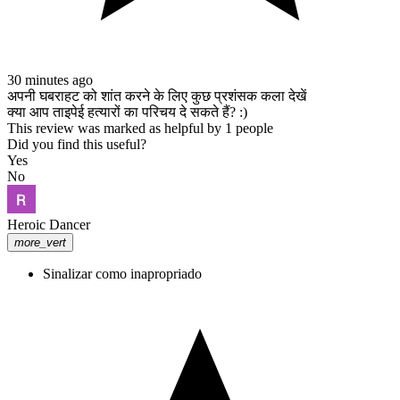
30 minutes ago
अपनी घबराहट को शांत करने के लिए कुछ प्रशंसक कला देखें
क्या आप ताइपेई हत्यारों का परिचय दे सकते हैं? :)
This review was marked as helpful by 1 people
Did you find this useful?
Yes
No
Heroic Dancer
more_vert
Sinalizar como inapropriado