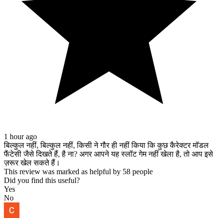
1 hour ago
बिल्कुल नहीं, बिल्कुल नहीं, किसी ने गौर ही नहीं किया कि कुछ कैरेक्टर मॉडल
फैंटेसी जैसे दिखते हैं, है ना? अगर आपने यह स्लॉट गेम नहीं खेला है, तो आप इसे
ज़रूर खेल सकते हैं।
This review was marked as helpful by 58 people
Did you find this useful?
Yes
No