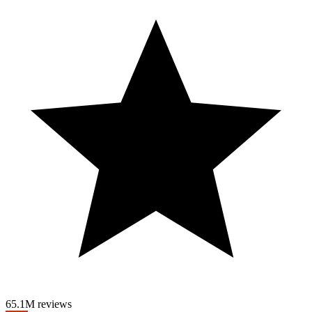
Mar del Plata 2024. Casino Central
¿Quieres generar ingresos adicionales💰 vendiendo este y otros
productos electrónicos 💻? ✔️ Registrate en nuestra plataforma y
trabaja desde casa 🏠 o donde quieras 🏖️, solo: ✍️ Diligencia el
siguiente formulario e indicanos por Whatsapp tu usuario💻 🔗
https://bemovil.net/register?
referred=145268&cellphone=573223131700 👉🏽 Link directo
Whatsapp: 🔗 https://wa.me/573223131700 ✅ ¡Listo! ya podras
empezar a ganar dinero extra💸 con nuestra plataforma💻 ⚠️⚠️⚠️⚠️
Es necesario que tan pronto te registres nos indiques tu usuario
⚠️⚠️⚠️⚠️
_______________________________________________________
✅ En este vídeo te explico paso a paso como generar pines de forma
masiva a traves de nuestra plataforma ✅ Somos distribuidores de
Recargas Multiproducto, Giros a Venezuela, SIM CARDS
MINUTERAS y Telefonía VoIP. ¿Quieres trabajar con nosotros? ✅
Contacto y Whatsapp: 3223131700 Link directo: 🔗
https://wa.me/573223131700 ✅ www.seingeniojp.com ✅
Facebook: Ingenio JP ✅ Instagram: Ingenio JP #bemovil #aval
65.1M reviews
#bancodebogota #bancopopular #bancoavvillas #bancodeoccidente