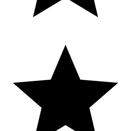
🢒 https://twitter.com/newdaynw INSTAGRAM 🢒
https://www.instagram.com/newdaynw
Is the Luxor Hotel Haunted by Titanic
Spirits?
This video was recorded on Monday, July 05, 2021. I hope you
enjoy watching it. Thank you all. Chapters: 0:02 victoria Ave and
Centre St 12:20 Ferry St and Stanley Ave 17:42 Robinson St and
Stanley Ave 22:04 Murray St and Stanley Ave 23:43 Murray St and
Fallsview Blvd 26:10 Fallsview Casino Resort
slots machines nuevos
OMG We WON Lucky Chance JACKPOT! High Limit Golden
Century Dragon Link Slot Las vegas Slots, Slot Machine Biggest
Wins, Winning Mega Bucks on Slot Machine, Las Vegas casinos,
High Rollers Dragon Link Jackpots Playlist ➜
https://www.youtube.com/playlist?
list=PLXSdz3jRRMMNsGLm9Sc80WCJwwOE07CKc #slots
#casino #jackpot Join this channel to get access to perks:
https://www.youtube.com/channel/UCZSublu0-
ICyyhPWiaISjoQ/join 👚 Purchase Dejavu Slots Hot New