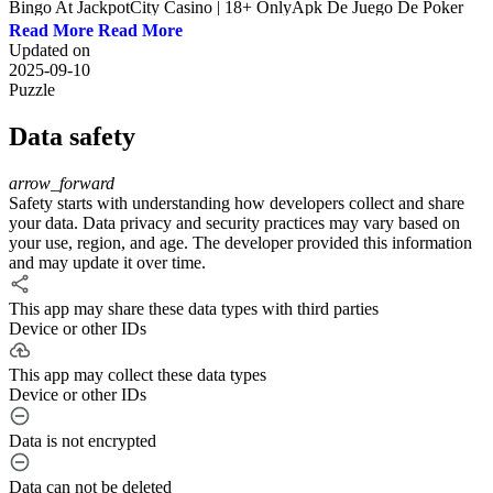
Bingo At JackpotCity Casino | 18+ OnlyApk De Juego De Poker
Con Baraja Espa帽ola Scatter Mantul Rezeki Nomplok
Read More
terbaru,Mantap Leon #fyp #viral #higgsdomino #rezekinomplok
Updated on
#trendingCartas De Poker Significado Trebol 🎉 PH POP Casino:
2025-09-10
Trusted reviews, exclusive promos, and expert tips—all in one
Puzzle
place! 👍.
Data safety
arrow_forward
Safety starts with understanding how developers collect and share
your data. Data privacy and security practices may vary based on
your use, region, and age. The developer provided this information
and may update it over time.
This app may share these data types with third parties
Device or other IDs
This app may collect these data types
Device or other IDs
Data is not encrypted
Data can not be deleted