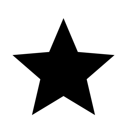
https://distrokid.com/hyperfollow/caliebonce/ndiripamba Apple
Music https://music.apple.com/ca/album/ndiripamba/1621619113?
i=1621619115 Spotify
https://open.spotify.com/album/7hgLrRDhPCZstVj1P4Entk
Audiomack https://audiomack.com/calie-bonce-
ebkmt/song/18325201 Amazon music
https://music.amazon.com/albums/B09Z62D3YJ?
marketplaceId=ART4WZ8MWBX2Y&musicTerritory=CA&ref
FOLLOW ME ON ⬇️ Instagram
https://www.instagram.com/caliebonce/?hl=en Facebook
https://m.facebook.com/EBKMT/ Snapchat
https://t.snapchat.com/RpRt5VPo Directed by Calie Bonce
Tutorial para Hackear una Maquinita
1️⃣ SPINSY CASINO (500€ + 200 GIROS GRATIS) -
https://trendeel.com/bk1PYJ?creative_id=-4UP2I0gT_c 2️⃣
FELIXSPIN CASINO (750€ + 350 GIROS GRATIS) -
https://trendeel.com/qy6wxb?creative_id=-4UP2I0gT_c 3️⃣
CASHED CASINO (500€ + 200 GIROS GRATIS) -
https://trendeel.com/sGcMBX?creative_id=-4UP2I0gT_c ¡Hola a
todos! En el video de hoy vamos a descubrir MEJORES CASINOS