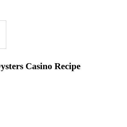
Oysters Casino Recipe