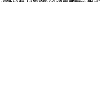
e, region, and age. The developer provided this information and may
Social Casino Free Play
ent should you play first on ignition casino?
ES ON VOODOO JACKPOTS PALMS CASINO YEAHHHH
 ❤️ 😍 💖 🔥
ssinoonline
 con un diseño de 5×3 y 15 líneas de premios; otorga pagos de