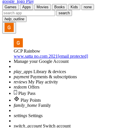
google_logo Play
Games
Apps
Movies
Books
Kids
none
search
help_outline
GCP Rainbow
www.satta no.com 2021[email protected]
Manage your Google Account
play_apps
Library & devices
payment
Payments & subscriptions
reviews
My Play activity
redeem
Offers
Play Pass
Play Points
family_home
Family
settings
Settings
switch_account
Switch account