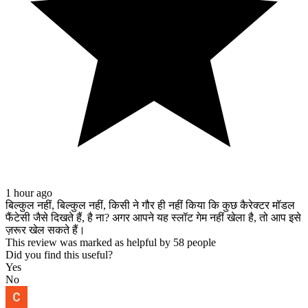
1 hour ago
बिल्कुल नहीं, बिल्कुल नहीं, किसी ने गौर ही नहीं किया कि कुछ कैरेक्टर मॉडल
फैंटेसी जैसे दिखते हैं, है ना? अगर आपने यह स्लॉट गेम नहीं खेला है, तो आप इसे
ज़रूर खेल सकते हैं।
This review was marked as helpful by 58 people
Did you find this useful?
Yes
No