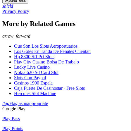
expand_less
shield
Privacy Policy
More by Related Games
arrow_forward
Que Son Los Slots Aeroportuarios
Los Goles En Tanda De Penales Cuentan
Hp 8300 Sff Pci Slots
Play City Casino Bolsa De Trabajo
Lucky Live Casino
Nokia 620 Sd Card Slot
Slots Con Paypal
Casinos 1900 Espala
Caja Fuerte De Casinostar - Free Slots
Hercules Slot Machine
flag
Flag as inappropriate
Google Play
Play Pass
Play Points