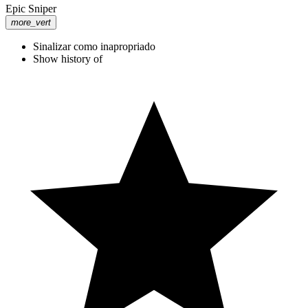
Epic Sniper
more_vert
Sinalizar como inapropriado
Show history of