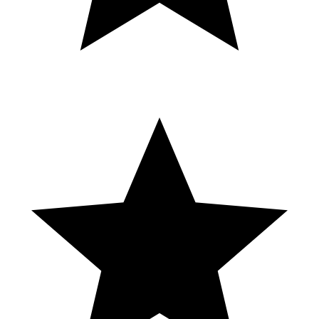
#PersecucionesLocas #GamersLatam #NegocioIlegal
#ClipsDeImpacto
🔮 April 10, 2025: Zodiac Horoscope,
Powerball Numbers & Casino Luck
Analysis 🎰💰#zodiac #astrology
Are you ready to shot at the jackpot? Play and spin the slots at
DoubleU Casino whenever you want! You can hit the jackpot with
1M Bonus! Just find out more about the game on Appstore, Google
Play Store!
The Yak surprised Danny and had his
mom call into the show @BarstoolYak
LN+ EN VIVO las 24 horas Suscribite a LA NACION:
https://bit.ly/2GU7jVv Mirá más contenidos en:
https://www.lanacion.com.ar/ln-t58215 Seguinos en: Facebook:
https://facebook.com/lanacion Twitter: https://twitter.com/lanacion
Instagram: https://instagram.com/lanacioncom Gracias por mirar.
LN+, el canal de televisión de LA NACION. Encontranos en