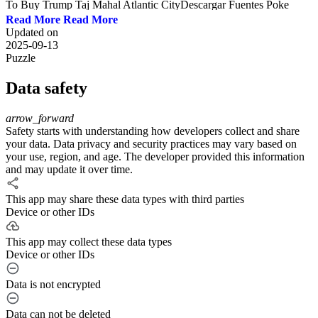
To Buy Trump Taj Mahal Atlantic CityDescargar Fuentes Poke
What is Casinomeister USA? Online Casino authority - advocate of
Read More
fair play, facts, and awesomeness.Apk Market Slot SPACEMAN
Updated on
PRAGMATIC PLAY I Online Game I Casino.
2025-09-13
Puzzle
Data safety
arrow_forward
Safety starts with understanding how developers collect and share
your data. Data privacy and security practices may vary based on
your use, region, and age. The developer provided this information
and may update it over time.
This app may share these data types with third parties
Device or other IDs
This app may collect these data types
Device or other IDs
Data is not encrypted
Data can not be deleted