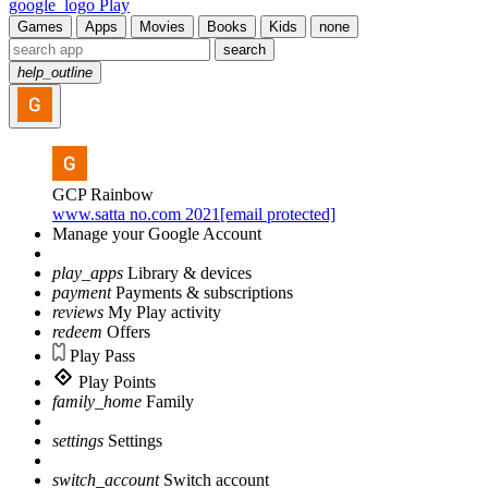
google_logo Play
Games
Apps
Movies
Books
Kids
none
search
help_outline
GCP Rainbow
www.satta no.com 2021[email protected]
Manage your Google Account
play_apps
Library & devices
payment
Payments & subscriptions
reviews
My Play activity
redeem
Offers
Play Pass
Play Points
family_home
Family
settings
Settings
switch_account
Switch account