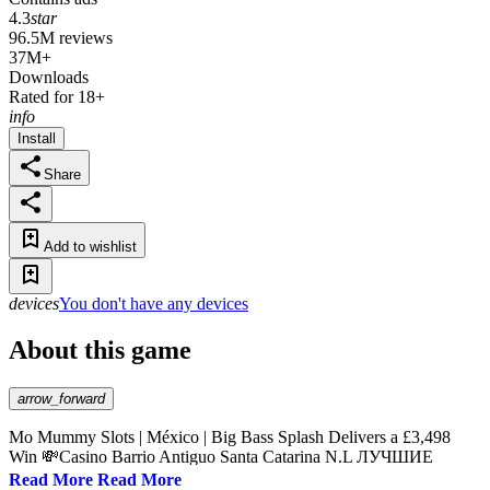
4.3
star
96.5M reviews
37M+
Downloads
Rated for 18+
info
Install
Share
Add to wishlist
devices
You don't have any devices
About this game
arrow_forward
Mo Mummy Slots | México | Big Bass Splash Delivers a £3,498
Win 💸Casino Barrio Antiguo Santa Catarina N.L ЛУЧШИЕ
КАРТЫ И ЗАНОС В FRUIT COCKTAILComo Encontrar
Read More