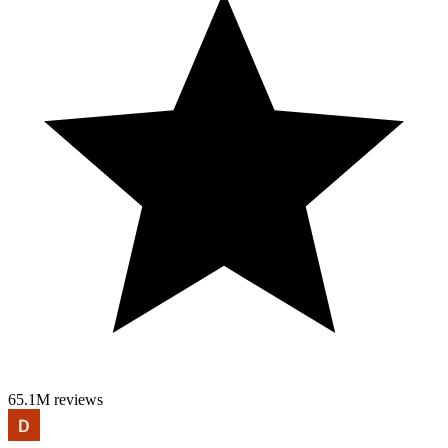
65.1M reviews