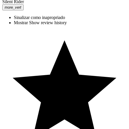
Silent Rider
more_vert
Sinalizar como inapropriado
Mostrar Show review history