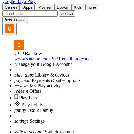
google_logo Play
Games
Apps
Movies
Books
Kids
none
search
help_outline
GCP Rainbow
www.satta no.com 2021[email protected]
Manage your Google Account
play_apps
Library & devices
payment
Payments & subscriptions
reviews
My Play activity
redeem
Offers
Play Pass
Play Points
family_home
Family
settings
Settings
switch_account
Switch account