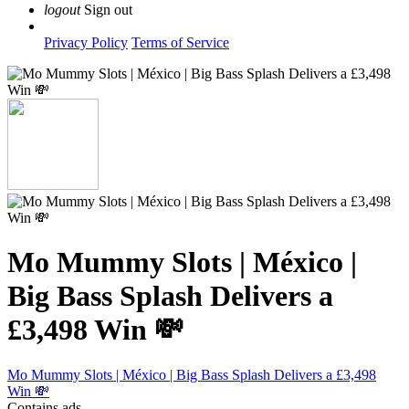
logout
Sign out
Privacy Policy
Terms of Service
Mo Mummy Slots | México |
Big Bass Splash Delivers a
£3,498 Win 💸
Mo Mummy Slots | México | Big Bass Splash Delivers a £3,498
Win 💸
Contains ads