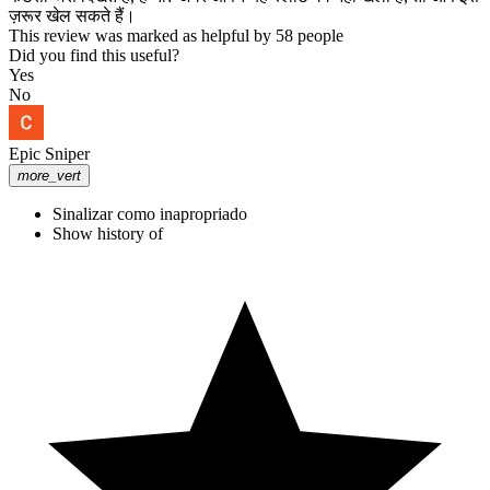
ज़रूर खेल सकते हैं।
This review was marked as helpful by 58 people
Did you find this useful?
Yes
No
Epic Sniper
more_vert
Sinalizar como inapropriado
Show history of