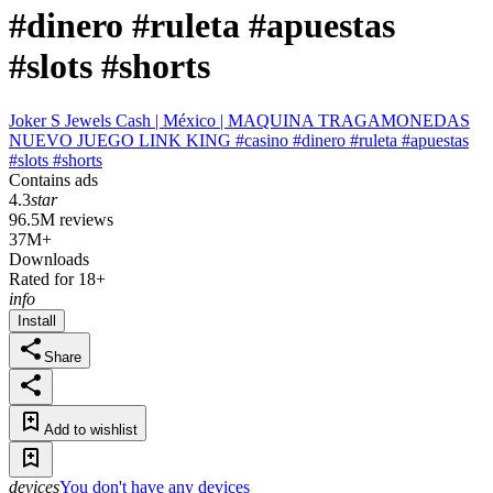
#dinero #ruleta #apuestas
#slots #shorts
Joker S Jewels Cash | México | MAQUINA TRAGAMONEDAS
NUEVO JUEGO LINK KING #casino #dinero #ruleta #apuestas
#slots #shorts
Contains ads
4.3
star
96.5M reviews
37M+
Downloads
Rated for 18+
info
Install
Share
Add to wishlist
devices
You don't have any devices