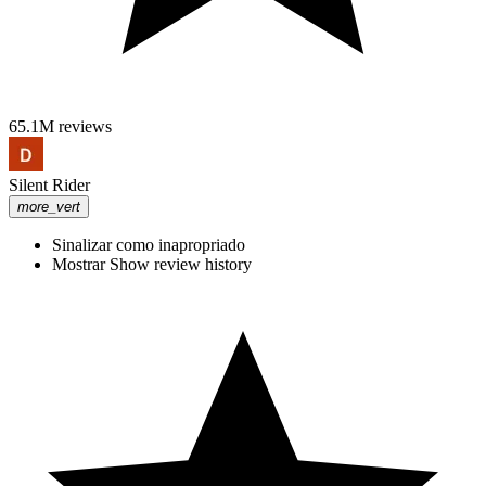
65.1M reviews
Silent Rider
more_vert
Sinalizar como inapropriado
Mostrar Show review history