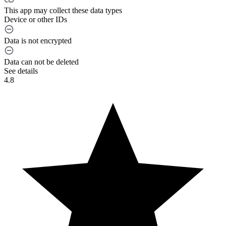
This app may collect these data types
Device or other IDs
Data is not encrypted
Data can not be deleted
See details
4.8
Joker S Jewels Cash | México | MAQUINA TRAGAMONEDAS
NUEVO JUEGO LINK KING #casino #dinero #ruleta #apuestas
#slots #shorts
Real Money Casino App
Crowncoins
Summertime
Download Free
Casino
Código Promocional
Zeus vs hades🔥Big Balls
Juego
Mostbet — "TAKE25"
for Big Win! #casino
Perfecto,
Hasta $2000 + 250 Giros
#bonus #deutsch #bigwin
Estrella de
Gratis (Código Mostbet
#gambleworld #zeus
Metro
2025)
#hades
TypeCOTG Connector
Piff The Magic Dragon |
Dr Watts Up
type-C USB MALE TF
Flamingo Las Vegas
Playdoit
Card OTG USB+TF Card