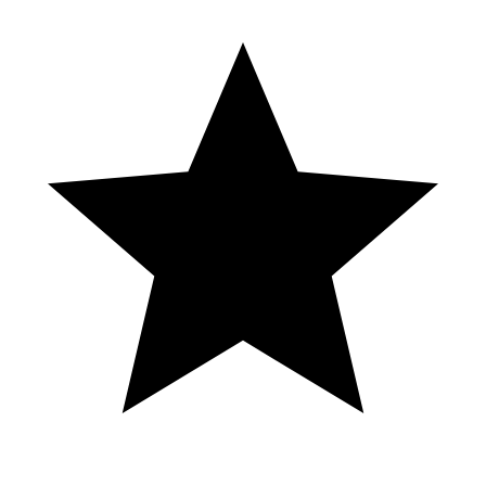
Classic Speed Blackjack 6 | México | No Deposit Casino Bonus
Guide - NetBet.org
Caesars Free Casino
Betfair Online
Slots And Casino
Games
Casino
Login
CALENTADOR de
👆🏻ИГРА ТУТ👆🏻
5c spins on the 🐽
AGUA con
#1win #бонусник
🐷 💰 #slots
ENERGIA SOLAR!
#1winпромокод
#casino #jackpot
Agua caliente sin
#games
#slotmachine
electricidad ni fuego
#онлайнказино
#bonus #gambling
💧☀️
#casino #casinogames
Casino Royale
INTERIOR
Robert De Niro Only
#JamesBond
HOTEL PARIS,
Uses Real Money On
#CasinoRoyale #007
Set l Movie Facts
Las Vegas😍
#MovieScene #Action
#DanielCraig
Majestic Riches Bonus 🧨🎰🧨
Du casino Miami au restaurant Les Tamaris 🍽️ À Andernos-les-
Bains, ce bâtiment emblématique a longtemps été le Casino Miami,
un lieu de divertissement avec machines à sous, soirées musicales et
ambiance festive. Situé en bord de Bassin, il a marqué les souvenirs