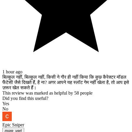
1 hour ago
बिल्कुल नहीं, बिल्कुल नहीं, किसी ने गौर ही नहीं किया कि कुछ कैरेक्टर मॉडल
फैंटेसी जैसे दिखते हैं, है ना? अगर आपने यह स्लॉट गेम नहीं खेला है, तो आप इसे
ज़रूर खेल सकते हैं।
This review was marked as helpful by 58 people
Did you find this useful?
Yes
No
Epic Sniper
more_vert