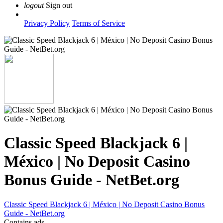
logout
Sign out
Privacy Policy
Terms of Service
Classic Speed Blackjack 6 |
México | No Deposit Casino
Bonus Guide - NetBet.org
Classic Speed Blackjack 6 | México | No Deposit Casino Bonus
Guide - NetBet.org
Contains ads