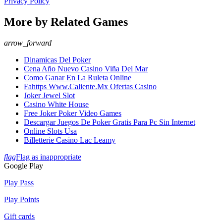
Privacy Policy
More by Related Games
arrow_forward
Dinamicas Del Poker
Cena Año Nuevo Casino Viña Del Mar
Como Ganar En La Ruleta Online
Fahttps Www.Caliente.Mx Ofertas Casino
Joker Jewel Slot
Casino White House
Free Joker Poker Video Games
Descargar Juegos De Poker Gratis Para Pc Sin Internet
Online Slots Usa
Billetterie Casino Lac Leamy
flag
Flag as inappropriate
Google Play
Play Pass
Play Points
Gift cards