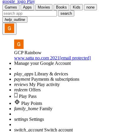
google_logo Play
Games
Apps
Movies
Books
Kids
none
search
help_outline
GCP Rainbow
www.satta no.com 2021[email protected]
Manage your Google Account
play_apps
Library & devices
payment
Payments & subscriptions
reviews
My Play activity
redeem
Offers
Play Pass
Play Points
family_home
Family
settings
Settings
switch_account
Switch account