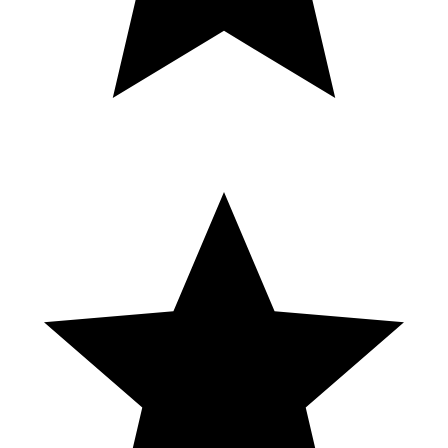
APERTURA DE 5 SOBRES SOL Y
LUNA EN POKÉMON TCG ONLINE
The Mermaid Show at The Silverton Casino in Las Vegas, Nevada
on Saturday Evening, March 29, 2025 #Silverton #Mermaid
💰premier 7’s found 10X wow 💸💰
What will the future hold for Las Vegas???
HAVING FUN AT COCOPAH CASINO
Tres simples, pero divertidos y eficaces juegos de casino online 📲
👀Encuentra tu juego de casino favorito y siente #ElPoderDelRayo
Antes de que te vayas, conoce más de Strendus, el casino online
más seguro y completo de México. Fue creado en 2019 y desde ese
entonces es una de las marcas más dinámicas en la industria del
juego online en el país. Visita nuestro sitio web y descubre más de
4,000 juegos en nuestras 6 categorías: Casino, Slots, Apuestas
Deportivas, Bingo, Lotería y Virtuales. #CasinoGames