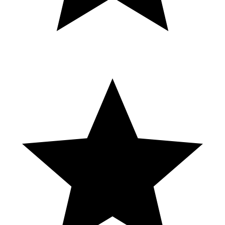
0:24 Bananas Foster Crepe 1:17 Breakfast Sandwich 1:52 Gluten-
Free French Toast 2:46 Mixed Berry Waffles #parislasvegas
#monamigabi #lasvegasbrunch #lasvegasbreakfast
#lasvegasrestaurants