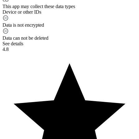
This app may collect these data types
Device or other IDs
Data is not encrypted
Data can not be deleted
See details
4.8
Www Wind Creek Casino Rewards.Com | México | ENCHUFLA
DOBLE Y SÁCALA | Casino/Salsa cubana | #dance #shorts #salsa
#ruedadecasino
New Jersey Online
Release The
Free Casino Slots
Casino Games
Kraken Megaways
Games
Bet365 jogo grátis
Funny Pokwang
Poker Pro Claims
prize matcher - retiro
and K Brosas Kabit
Borgata Casino Uses
oq eu disse kkkk
comedy skit at
Alcohol & Servers To
22/11/24 #bet365
Sycuan Casino in
Distract Gamblers -
#casino #slot
San Diego.
Cavuto
✅Las Vegas Hotel
GARDEN ROOM
Slot Machine - ฤดู
Venetian palazzo |
SLOTS TOGETHER
[Virtual Live From
Las Vegas Casino
1 DAY #diy #howto
The Moon]
Online
#garden