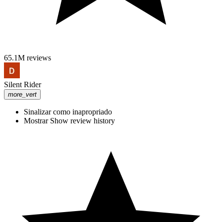
65.1M reviews
Silent Rider
more_vert
Sinalizar como inapropriado
Mostrar Show review history