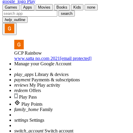
google_logo Play
Games
Apps
Movies
Books
Kids
none
search
help_outline
GCP Rainbow
www.satta no.com 2021[email protected]
Manage your Google Account
play_apps
Library & devices
payment
Payments & subscriptions
reviews
My Play activity
redeem
Offers
Play Pass
Play Points
family_home
Family
settings
Settings
switch_account
Switch account