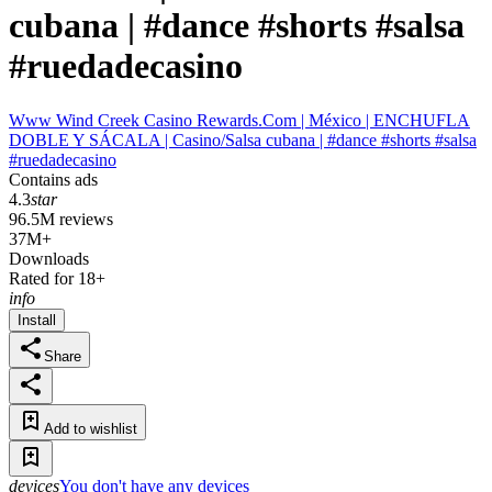
cubana | #dance #shorts #salsa
#ruedadecasino
Www Wind Creek Casino Rewards.Com | México | ENCHUFLA
DOBLE Y SÁCALA | Casino/Salsa cubana | #dance #shorts #salsa
#ruedadecasino
Contains ads
4.3
star
96.5M reviews
37M+
Downloads
Rated for 18+
info
Install
Share
Add to wishlist
devices
You don't have any devices