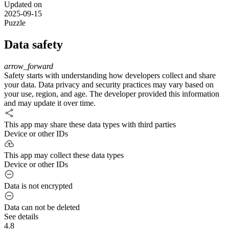
Animada Full hotel tour! Ilani Casino Hotel and resort!.
Updated on
2025-09-15
Puzzle
Data safety
arrow_forward
Safety starts with understanding how developers collect and share
your data. Data privacy and security practices may vary based on
your use, region, and age. The developer provided this information
and may update it over time.
This app may share these data types with third parties
Device or other IDs
This app may collect these data types
Device or other IDs
Data is not encrypted
Data can not be deleted
See details
4.8