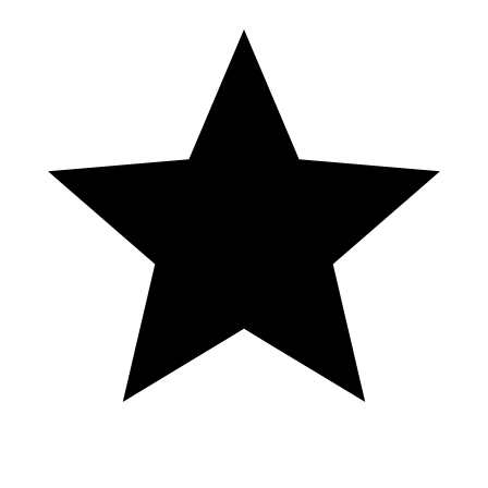
casinos en línea españoles. Tags de este vídeo: casino chile, casinos
chilenos, casino en chile, casino chile online, casinos virtuales chile,
casino online dinero real chile
#LINK_A_ESTE_CASINO_EN_LÍNEA_EN_EL_COMENTARIO
SLOTS!!! Reactoonz MAD win!!!
Rueda de Casino ``VII GALA BENÉFICA DE BAILES DE
SALÓN Y LATINOS CIUDAD DE FUENGIROLA´´
777 JILI Casino Online Games Mega
World Casino 777@megaworldcasino777
Se realizó el primer Million Marathon en The Players Club Gran
Palacio en Monterrey. El campeón fue el local Alfredo Gaytán
mientras que el lagunero Mauro Ávila sigue en gran momento.
Kill Bill Bang Band Tarantino
Soundtrack dinner show Kill Bill Casino
Cirsa Live 2020
🔴EN VIVO OMG!! Nunca había visto tantos WILDS!!!