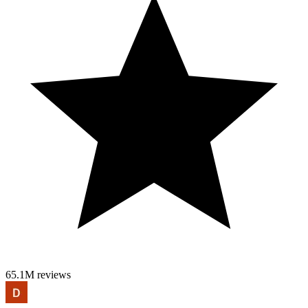
65.1M reviews