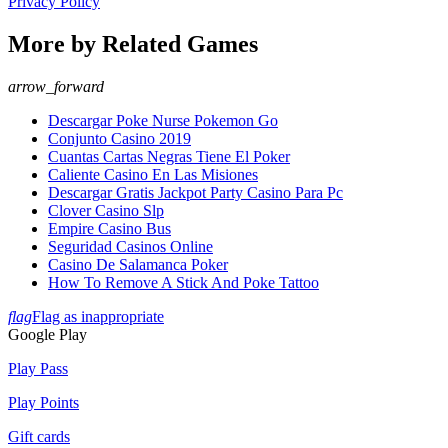
Privacy Policy
More by Related Games
arrow_forward
Descargar Poke Nurse Pokemon Go
Conjunto Casino 2019
Cuantas Cartas Negras Tiene El Poker
Caliente Casino En Las Misiones
Descargar Gratis Jackpot Party Casino Para Pc
Clover Casino Slp
Empire Casino Bus
Seguridad Casinos Online
Casino De Salamanca Poker
How To Remove A Stick And Poke Tattoo
flag
Flag as inappropriate
Google Play
Play Pass
Play Points
Gift cards