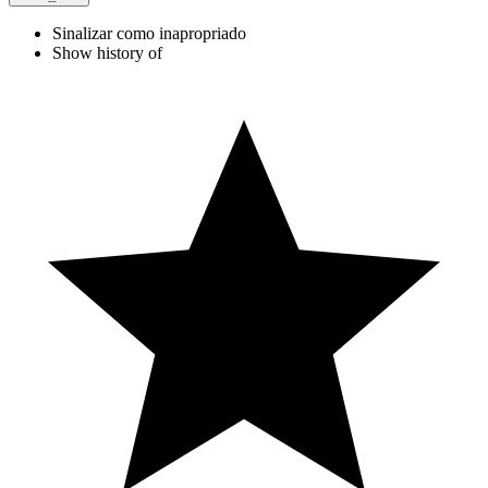
Sinalizar como inapropriado
Show history of