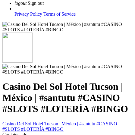
logout
Sign out
Privacy Policy
Terms of Service
Casino Del Sol Hotel Tucson |
México | #santutu #CASINO
#SLOTS #LOTERÍA #BINGO
Casino Del Sol Hotel Tucson | México | #santutu #CASINO
#SLOTS #LOTERÍA #BINGO
Contains ads