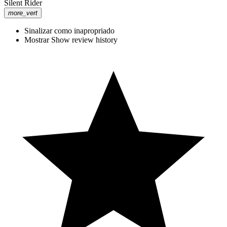
Silent Rider
more_vert
Sinalizar como inapropriado
Mostrar Show review history