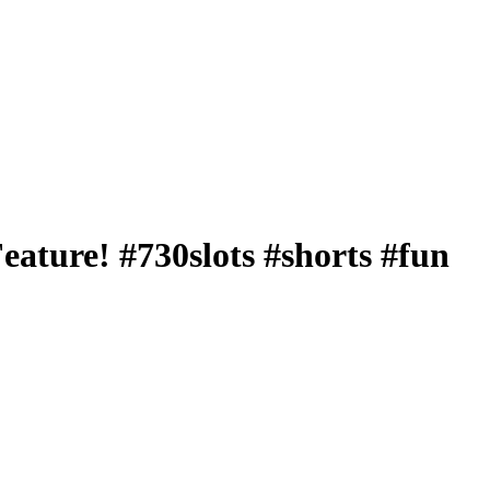
eature! #730slots #shorts #fun