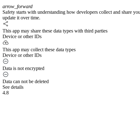
arrow_forward
Safety starts with understanding how developers collect and share yo
update it over time.
This app may share these data types with third parties
Device or other IDs
This app may collect these data types
Device or other IDs
Data is not encrypted
Data can not be deleted
See details
4.8
Tunica Gold Stri
Bingo At Lucky Eagle Casino
the Grand Lisboa Hotel, a symbol of opulence
El Hotel y Casino Ci
in Macau #ahorts
Stake está MUY SOBREVALORADO! | Un
🚨POR PRIMERA 
casino muy tacaño
MEXICO! QUIEN