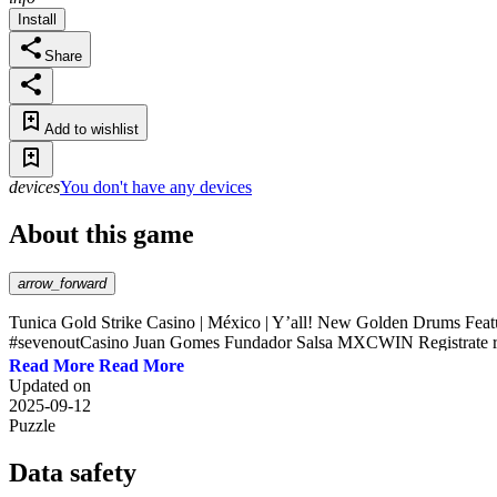
Install
Share
Add to wishlist
devices
You don't have any devices
About this game
arrow_forward
Tunica Gold Strike Casino | México | Y’all! New Golden Drums Feat
#sevenoutCasino Juan Gomes Fundador Salsa MXCWIN Registrate reci
Read More
Updated on
2025-09-12
Puzzle
Data safety