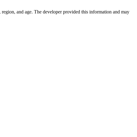
e, region, and age. The developer provided this information and may
orts #fun #casino
Black Diamond Casino Free Slots
Isle of Capri Casino-08/26/2011-Quang Dung-Tinh Yeu
NO DE
I put $200 into Quick Hit Riches Slot Machine and This
is What Happened...