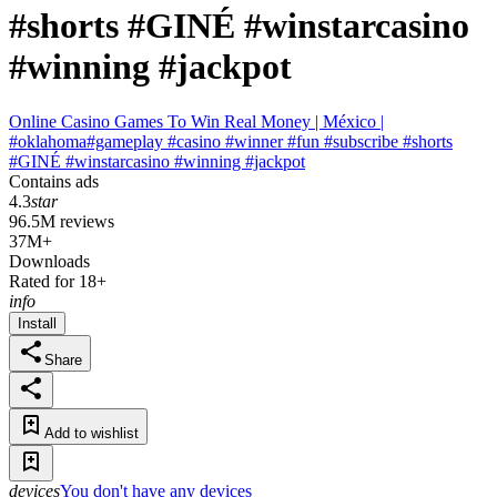
#shorts #GINÉ #winstarcasino
#winning #jackpot
Online Casino Games To Win Real Money | México |
#oklahoma#gameplay #casino #winner #fun #subscribe #shorts
#GINÉ #winstarcasino #winning #jackpot
Contains ads
4.3
star
96.5M reviews
37M+
Downloads
Rated for 18+
info
Install
Share
Add to wishlist
devices
You don't have any devices