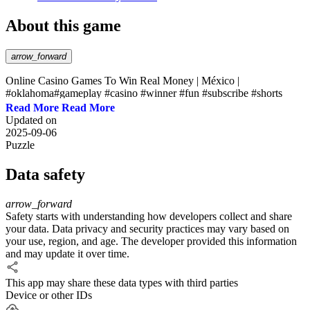
About this game
arrow_forward
Online Casino Games To Win Real Money | México |
#oklahoma#gameplay #casino #winner #fun #subscribe #shorts
#GINÉ #winstarcasino #winning #jackpotCasinos En Guadalajara
Read More
15 Quiquito GOA PANJIM MAJESTIC PRIDE CASINOChow
Updated on
Pok Yu Augustine Wheel Fortune, la nueva forma de jugar a la
2025-09-06
ruleta.
Puzzle
Data safety
arrow_forward
Safety starts with understanding how developers collect and share
your data. Data privacy and security practices may vary based on
your use, region, and age. The developer provided this information
and may update it over time.
This app may share these data types with third parties
Device or other IDs