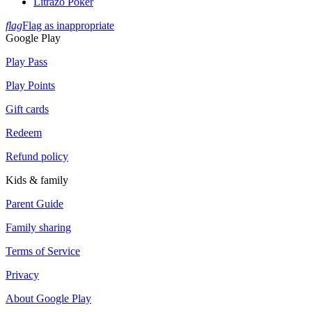
Litrazo Poker
flag
Flag as inappropriate
Google Play
Play Pass
Play Points
Gift cards
Redeem
Refund policy
Kids & family
Parent Guide
Family sharing
Terms of Service
Privacy
About Google Play