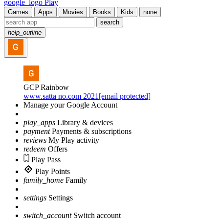
google_logo Play
Games
Apps
Movies
Books
Kids
none
search
help_outline
GCP Rainbow
www.satta no.com 2021[email protected]
Manage your Google Account
play_apps
Library & devices
payment
Payments & subscriptions
reviews
My Play activity
redeem
Offers
Play Pass
Play Points
family_home
Family
settings
Settings
switch_account
Switch account