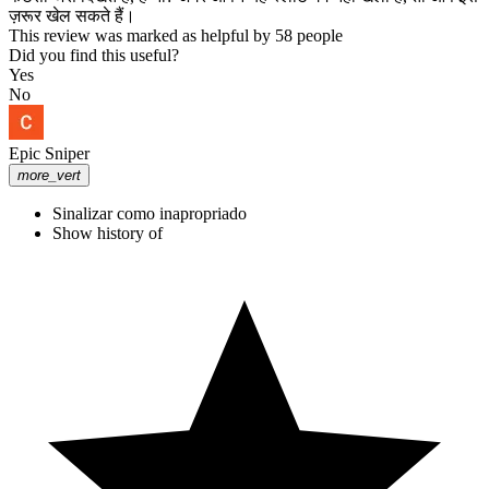
ज़रूर खेल सकते हैं।
This review was marked as helpful by 58 people
Did you find this useful?
Yes
No
Epic Sniper
more_vert
Sinalizar como inapropriado
Show history of