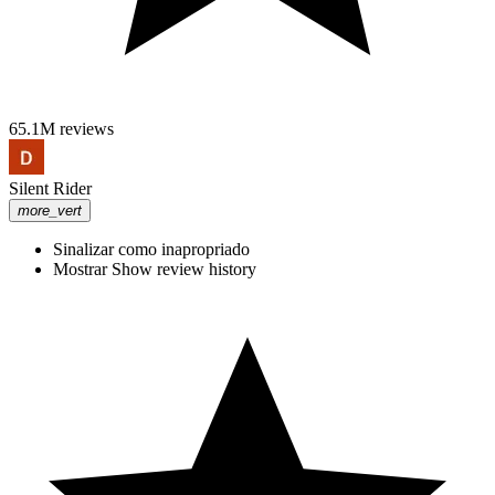
enjoyed this animated video, let us know what other topics you'd
like us to cover in this same style. Feel free to drop a comment
below with any feedback or questions you may have. As always,
play responsibly! #historyofgambling #casinos #gaminghalls
#playingcardsorigins #diceorigins #gamblingorigins #history
#documentary #animation #wildwestpoker #frontiergambling
#americanhistory 21+ | Play Responsibly | Gambling Problem? Call
65.1M reviews
1-800-GAMBLER or visit https://www.ncpgambling.org/
QUERÉTARO VS LEÓN | XOLOS VS
Silent Rider
more_vert
NECAXA | LIGA MX | TRANSMISIÓN
COMPLETA | CALIENTE TV🛑
Sinalizar como inapropriado
Mostrar Show review history
En este vídeo podrás ver que es mejor, instalar 2 o 4 módulos de
memoria RAM, y te lo cuento paso a paso. Muestro cómo instalar 4
módulos de memoria RAM, y las ventajas e inconvenientes que hay
frente a la instalación de sólo 2 módulos, de mayor capacidad. Si no
puedes activar el perfil XMP o DOCP con 4 módulos de memoria
RAM, aquí podrás ver cómo solucionar el problema. Series de este
canal: 💾 Tutoriales de Hardware y Software ➞
https://bit.ly/3JNqwc4 ⚙️ Memoria RAM: Guías, Comparativas y
Tutoriales ➞ https://bit.ly/3witJNS 🖥️ Guías de Hardware:
Instalación, Mantenimiento y Reparación ➞ https://bit.ly/4aa0Rp6