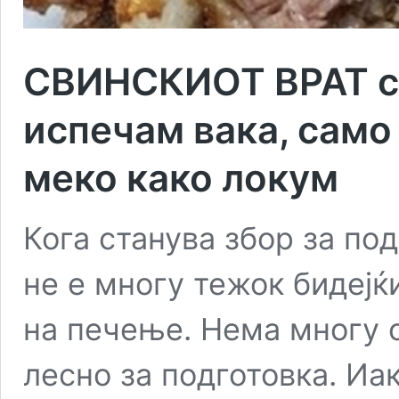
СВИНСКИОТ ВРАТ се 
испечам вака, само 
меко како локум
Кога станува збор за по
не е многу тежок бидејќ
на печење. Нема многу о
лесно за подготовка. Иа