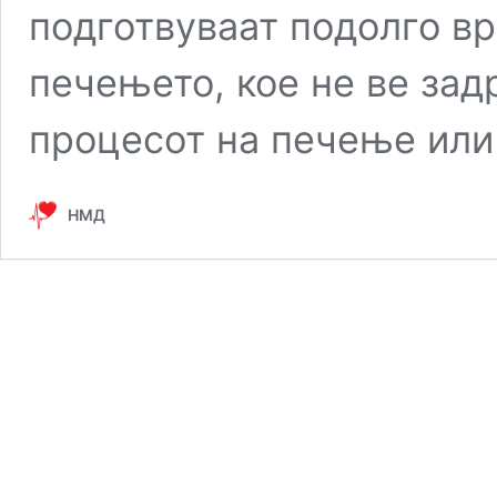
подготвуваат подолго в
печењето, кое не ве задр
процесот на печење ил
НМД