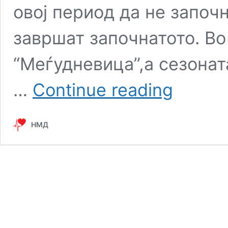
овој период да не започн
завршат започнатото. Во
“Меѓудневица”,а сезона
Празник
…
Continue reading
на
Појасот
на
НМД
Пресвета
Богородица
–
До
Мала
Богородица
жените
треба
да
го