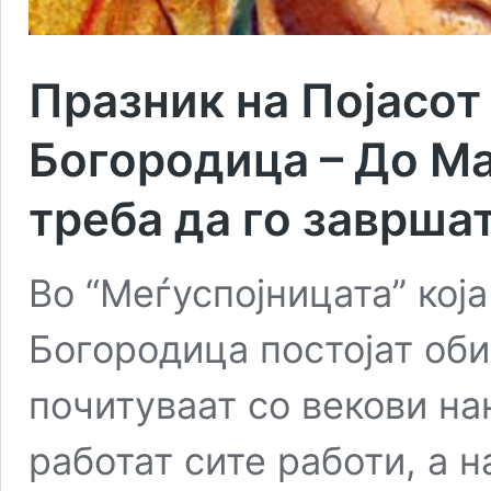
Празник на Појасот
Богородица – До М
треба да го заврша
Во “Меѓуспојницата” кој
Богородица постојат оби
почитуваат со векови на
работат сите работи, а 