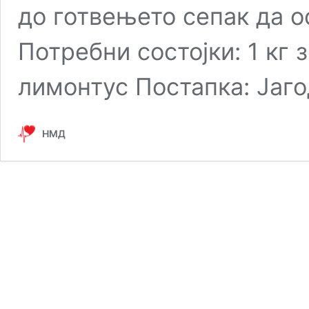
до готвењето сепак да о
Потребни состојки: 1 кг з
лимонтус Постапка: Јаг
НМД