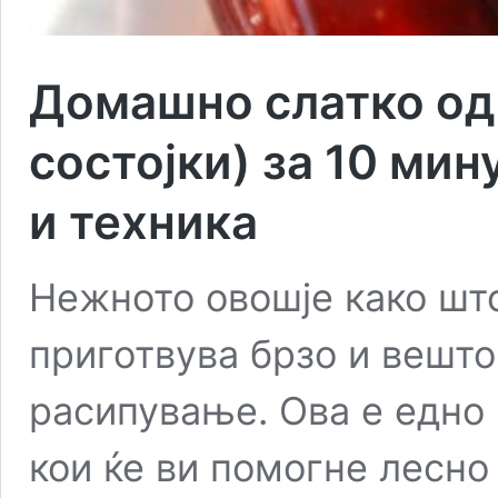
Домашно слатко од 
состојки) за 10 мин
и техника
Нежното овошје како што
приготвува брзо и вешто
расипување. Ова е едно
кои ќе ви помогне лесно 