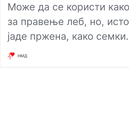
Може да се користи как
за правење леб, но, исто
јаде пржена, како семки
НМД