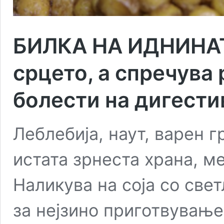
БИЛКА НА ИДНИНАТА
срцето, а спречува 
болести на дигести
Леблебија, наут, варен г
истата зрнеста храна, м
Наликува на соја со свет
за нејзино приготвувањ