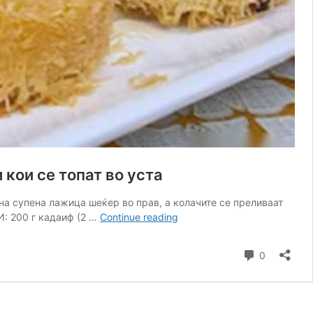
кои се топат во уста
дна супена лажица шеќер во прав, а колачите се преливаат
АРАПСКИ
И: 200 г кадаиф (2 …
Continue reading
КОЛАЧ
ЗА
Comment
0
5
МИНУТИ:
Со
малку