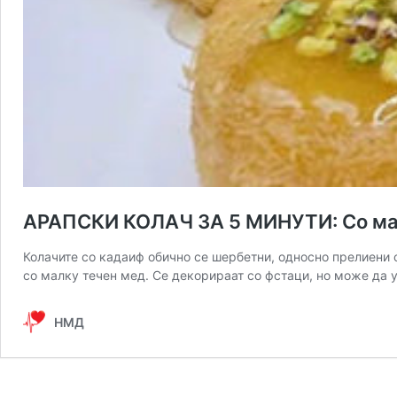
АРАПСКИ КОЛАЧ ЗА 5 МИНУТИ: Со малк
Колачите со кадаиф обично се шербетни, односно прелиени с
со малку течен мед. Се декорираат со фстаци, но може да 
НМД