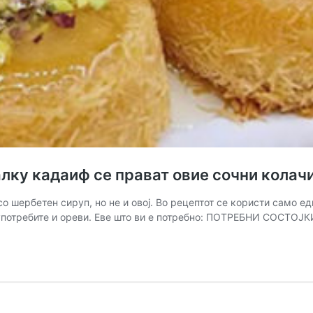
у кадаиф се прават овие сочни колачи 
о шербетен сируп, но не и овој. Во рецептот се користи само е
употребите и ореви. Еве што ви е потребно: ПОТРЕБНИ СОСТОЈК