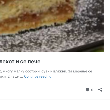
ехот и се пече
од многу малку состојки, суви и влажни. За мерење се
СИПАНА
ојки: 2 чаши …
Continue reading
ПИТА
СО
Comment
0
ЈАБОЛКА:
Без
матење
и