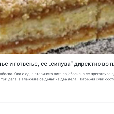
и готвење, се „сипува“ директно во пл
аболка. Ова е една старинска пита со јаболка, а се приготвува 
 три дела, а влажните се делат на два дела. Потребни суви сост