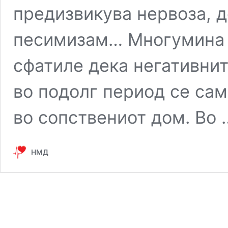
предизвикува нервоза, д
песимизам… Многумина 
сфатиле дека негативнит
во подолг период се са
во сопствениот дом. Во
НМД