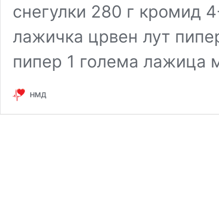
снегулки 280 г кромид 
лажичка црвен лут пипе
пипер 1 голема лажица 
НМД