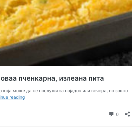
оваа пченкарна, излеана пита
а која може да се послужи за појадок или вечера, но зошто
ПОСНА
inue reading
ПРОЈА
СО
Comment
0
ПРАЗ:
Порано
не
можеше