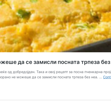
еше да се замисли посната трпеза без 
веќе од добредојден. Така и овој рецепт за посна пченкарна прој
а порано не можеше да се замисли посната трпеза без неа. …
Cont