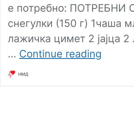
е потребно: ПОТРЕБНИ 
снегулки (150 г) 1чаша м
лажичка цимет 2 јајца 2
Овој
…
Continue reading
колач
го
печам
НМД
секое
утро
за
појадок.
Цело
семејство
јадеме
од
него
и