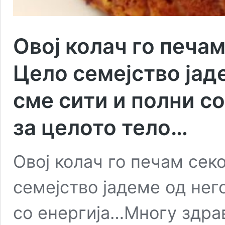
Овој колач го печам
Цело семејство јад
сме сити и полни с
за целото тело…
Овој колач го печам секо
семејство јадеме од нег
со енергија…Многу здра